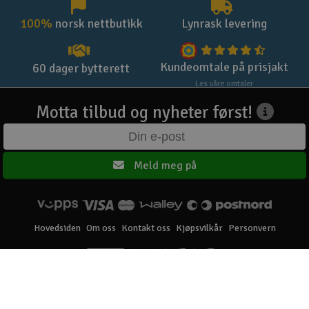
100%
norsk nettbutikk
Lynrask levering
Kundeomtale på prisjakt
60 dager bytterett
Les våre omtaler
Motta tilbud og nyheter først!
Meld meg på
Hovedsiden
Om oss
Kontakt oss
Kjøpsvilkår
Personvern
Elefun AS © 2003 - 2026