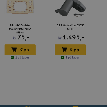
Pilot-RC Canister
OS Pitts Muffler E5030
Mount Plate Yak54
GT33
87inch
75,-
1.495,-
kr
kr
Kjøp
Kjøp
2 på lager
1 på lager