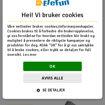
Outlet
Produktinfo
Tips en venn
Anmeldelser
Hei! Vi bruker cookies
Radioutstyr
Våre nettsider bruker cookies/informasjonskapsler.
Cookies brukes til å forbedre din brukeropplevelse,
Raketter
Produktinformasjon
gi oss forståelse for hvordan nettsiden blir brukt og
mulighet å presentere de riktigste kampanjer og
Smarthjem, lek & hobby
produkter for deg. Klikk "OK" for å gi oss samtykke
Plate for montering av canister. 62mm diameter.
til å bruke cookies, eller trykk se detaljer for full
oversikt.
Les mer
Solenergi
H
OK
Sparkesykler & elkjøretøy
Du
Vi
Flere så også på
AVVIS ALLE
Verktøy, utstyr & tilbehør
SE DETALJER
Gavekort