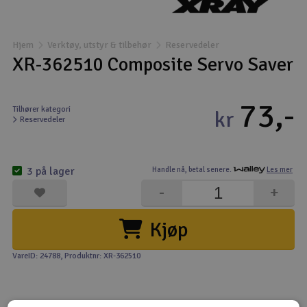
Båter
Hjem
Verktøy, utstyr & tilbehør
Reservedeler
Droner
XR-362510 Composite Servo Saver
Droner for FPV
73,-
Tilhører kategori
kr
Reservedeler
Fly
Helikopter
3 på lager
Handle nå,
betal senere.
Les mer
V
-
+
Kamerautstyr
Kjøp
Modellbygging, LEGO & byggesett
VareID: 24788
, Produktnr: XR-362510
Modelljernbane
Motor & tilbehør