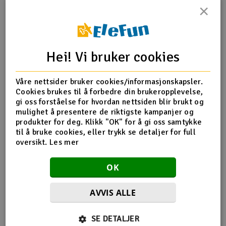
×
Outlet
Produktinfo
Tips en venn
Anmeldelser
Radioutstyr
Hei! Vi bruker cookies
Raketter
Produktinformasjon
Våre nettsider bruker cookies/informasjonskapsler.
Cookies brukes til å forbedre din brukeropplevelse,
Smarthjem, lek & hobby
XR-362510 Composite Servo Saver
gi oss forståelse for hvordan nettsiden blir brukt og
mulighet å presentere de riktigste kampanjer og
Solenergi
produkter for deg. Klikk "OK" for å gi oss samtykke
H
til å bruke cookies, eller trykk se detaljer for full
Flere detaljer
oversikt.
Les mer
Sparkesykler & elkjøretøy
Du
Produktet er
Reservedeler XRay
Vi
OK
forbundet med
Verktøy, utstyr & tilbehør
AVVIS ALLE
Gavekort
Flere så også på
SE DETALJER