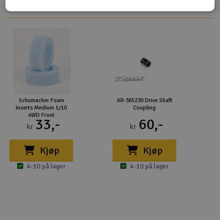
Schumacher Foam
XR-365230 Drive Shaft
Inserts Medium 1/10
Coupling
4WD Front
33,-
60,-
kr
kr
Kjøp
Kjøp
4-10 på lager
4-10 på lager