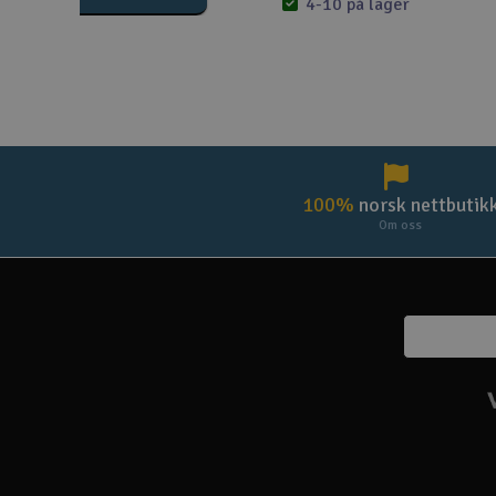
4-10 på lager
100%
norsk nettbutik
Om oss