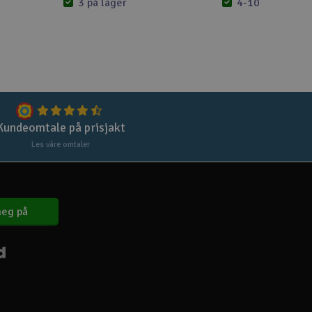
Lag
3 på lager
4-10 på lager
Skr
Tøm
Kundeomtale på prisjakt
Les våre omtaler
eg på