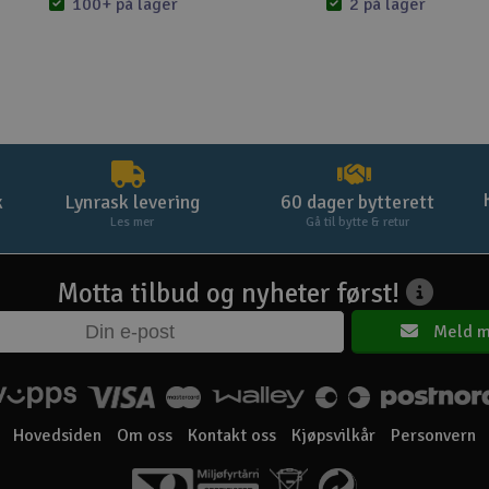
100+ på lager
2 på lager
k
Lynrask levering
60 dager bytterett
Les mer
Gå til bytte & retur
Motta tilbud og nyheter først!
Meld m
Hovedsiden
Om oss
Kontakt oss
Kjøpsvilkår
Personvern