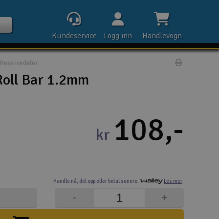
Kundeservice
Logg inn
Handlevogn
Reservedeler
Print prod
oll Bar 1.2mm
Kontak
108,-
kr
Åpn
Rek
Handle nå,
del opp eller
betal senere.
Les mer
E-p
-
+
Tel