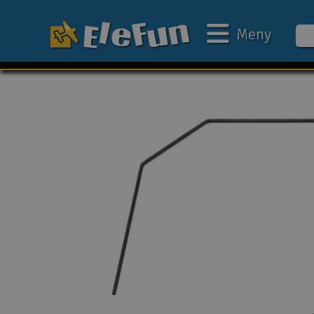
Meny
Ukens tilbud
Outlet
Mine favoritter
Gavekort
3D-print
Batteri & ladere
Bilbane
Biler
Båter