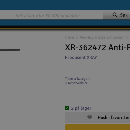
Søk
Hjem
Verktøy, utstyr & tilbehør
XR-362472 Anti-R
Produsent XRAY
Tilhører kategori
Reservedeler
2 på lager
Husk i favoritter