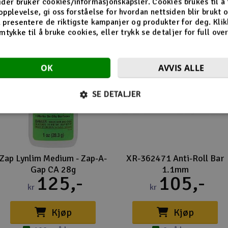
ider bruker cookies/informasjonskapsler. Cookies brukes til å
opplevelse, gi oss forståelse for hvordan nettsiden blir brukt 
 presentere de riktigste kampanjer og produkter for deg. Klik
mtykke til å bruke cookies, eller trykk se detaljer for full ove
OK
AVVIS ALLE
SE DETALJER
Zap Lynlim Medium - Zap-A-
XR-362471 Anti-Roll Bar
Gap CA 28g
1.1mm
125,-
105,-
kr
kr
Kjøp
Kjøp