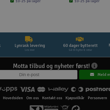
10-25 på lager
10-25 på lager
k
Lynrask levering
60 dager bytterett
Les mer
Gå til bytte & retur
Motta tilbud og nyheter først!
Meld m
Hovedsiden
Om oss
Kontakt oss
Kjøpsvilkår
Personvern