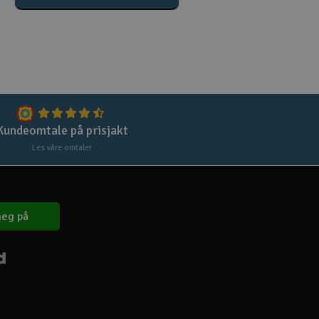
Lag
Skr
Tøm
Kundeomtale på prisjakt
Les våre omtaler
eg på