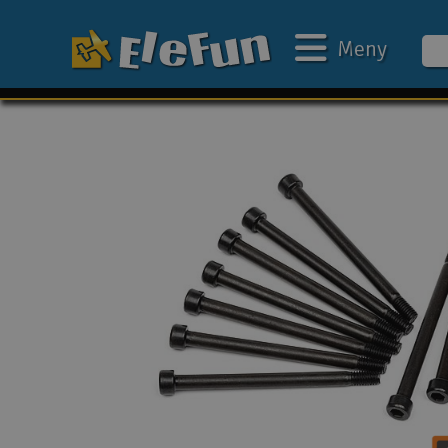
Meny
Ukens tilbud
Outlet
Mine favoritter
Gavekort
3D-print
Batteri & ladere
Bilbane
Biler
Båter