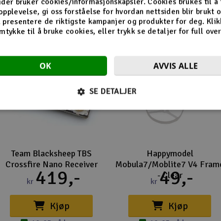
ider bruker cookies/informasjonskapsler. Cookies brukes til å
opplevelse, gi oss forståelse for hvordan nettsiden blir brukt 
 presentere de riktigste kampanjer og produkter for deg. Klik
mtykke til å bruke cookies, eller trykk se detaljer for full ove
OK
AVVIS ALLE
SE DETALJER
Team Blacksheep TBS
Happymodel
Crossfire Nano Receiver
Mobula7/Moblite7 V4 Fram
419,-
49,-
- Clear
kr
kr
Kjøp
Kjøp