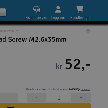
Kundeservice
Logg inn
Handlevogn
Reservedeler
Print prod
ead Screw M2.6x35mm
Kontak
52,-
kr
Åpn
Rek
Handle nå,
del opp eller
betal senere.
Les mer
E-p
-
+
Tel