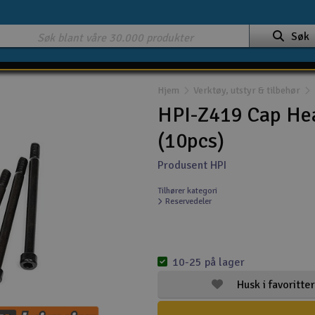
Søk
Hjem
Verktøy, utstyr & tilbehør
HPI-Z419 Cap H
(10pcs)
Produsent HPI
Tilhører kategori
Reservedeler
10-25 på lager
Husk i favoritter