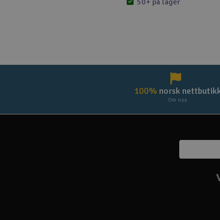
50+ på lager
100%
norsk nettbutik
Om oss