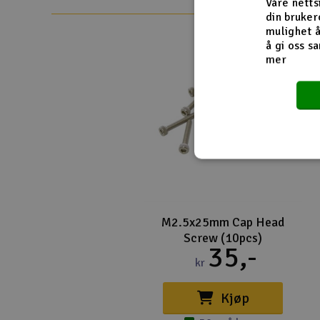
Våre netts
din bruker
Smarthjem, lek & hobby
mulighet å
å gi oss sa
Solenergi
mer
Sparkesykler & elkjøretøy
Verktøy, utstyr & tilbehør
Gavekort
M2.5x25mm Cap Head
Screw (10pcs)
35,-
kr
Kjøp