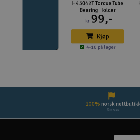
H45042T Torque Tube
Bearing Holder
99,-
kr
Kjøp
4-10 på lager
100%
norsk nettbutik
Om oss