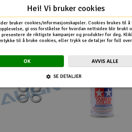
e XL Flux V2 2.4GHz
Hei! Vi bruker cookies
ider bruker cookies/informasjonskapsler. Cookies brukes til å
opplevelse, gi oss forståelse for hvordan nettsiden blir brukt 
Flere så også på
 presentere de riktigste kampanjer og produkter for deg. Klik
mtykke til å bruke cookies, eller trykk se detaljer for full ove
OK
AVVIS ALLE
SE DETALJER