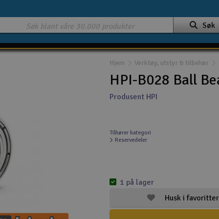
Søk
Hjem
Verktøy, utstyr & tilbehør
HPI-B028 Ball Be
Produsent HPI
Tilhører kategori
Reservedeler
1 på lager
Husk i favoritter