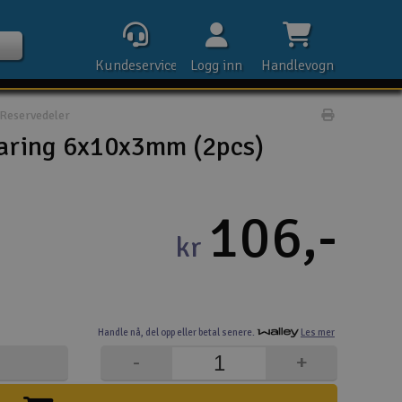
Kundeservice
Logg inn
Handlevogn
Reservedeler
Print prod
aring 6x10x3mm (2pcs)
Kontak
106,-
kr
Åpn
Rek
Handle nå,
del opp eller
betal senere.
Les mer
E-p
-
+
Tel