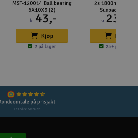
Lag
MST-120014 Ball bearing
2s 1800mAh - 5C -
6X10X3 (2)
Sunpadow RX
Skr
43,-
239,-
kr
kr
Tøm
Kjøp
Kjøp
2 på lager
25+ på lager
Kundeomtale på prisjakt
Les våre omtaler