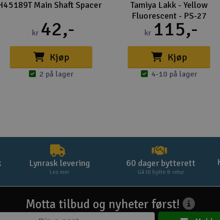
H45189T Main Shaft Spacer
Tamiya Lakk - Yellow
Fluorescent - PS-27
42,-
115,-
kr
kr
Kjøp
Kjøp
2 på lager
4-10 på lager
k
Lynrask levering
60 dager bytterett
Les mer
Gå til bytte & retur
Motta tilbud og nyheter først!