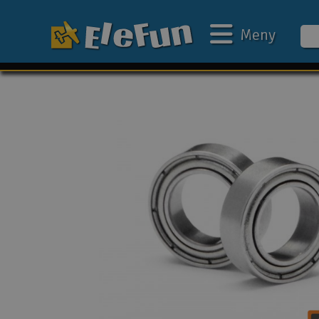
Meny
Ukens tilbud
Outlet
Mine favoritter
Gavekort
3D-print
Batteri & ladere
Bilbane
Biler
Båter