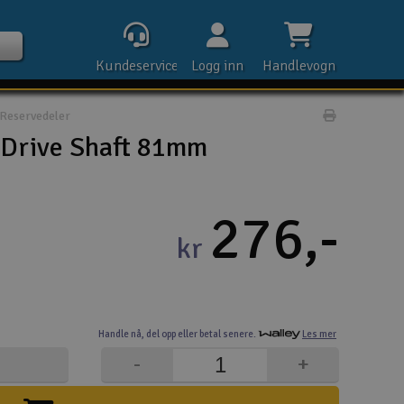
Kundeservice
Logg inn
Handlevogn
Reservedeler
Print prod
 Drive Shaft 81mm
Kontak
276,-
kr
Åpn
Rek
Handle nå,
del opp eller
betal senere.
Les mer
E-p
-
+
Tel