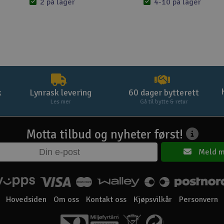
2 på lager
4-10 på lager
k
Lynrask levering
60 dager bytterett
Les mer
Gå til bytte & retur
Motta tilbud og nyheter først!
Meld m
Hovedsiden
Om oss
Kontakt oss
Kjøpsvilkår
Personvern