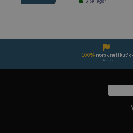
3 på lager
100%
norsk nettbutik
Om oss