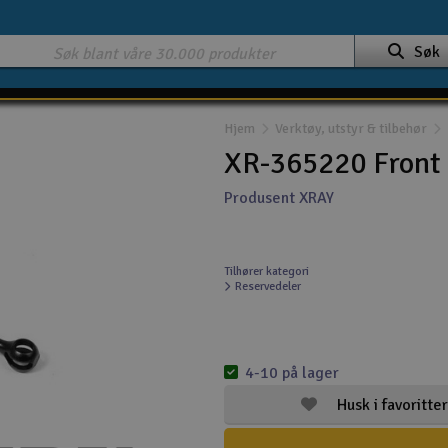
Søk
Hjem
Verktøy, utstyr & tilbehør
XR-365220 Front
Produsent XRAY
Tilhører kategori
Reservedeler
4-10 på lager
Husk i favoritter