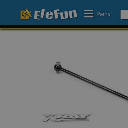
Meny
Ukens tilbud
Outlet
Mine favoritter
Gavekort
3D-print
Batteri & ladere
Bilbane
Biler
Båter