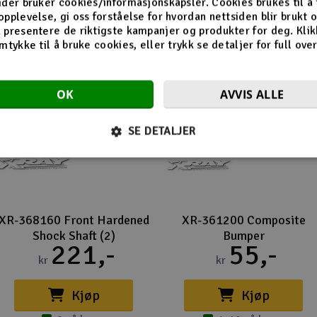
ider bruker cookies/informasjonskapsler. Cookies brukes til å
opplevelse, gi oss forståelse for hvordan nettsiden blir brukt 
 presentere de riktigste kampanjer og produkter for deg. Klik
mtykke til å bruke cookies, eller trykk se detaljer for full ove
OK
AVVIS ALLE
SE DETALJER
XR-368160 Front Hardened
XR-361200 Composite
Shock Shaft (2)
Bumper
221,-
55,-
kr
kr
Kjøp
Kjøp