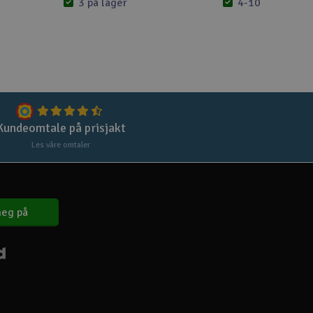
Lag
3 på lager
4-10 på lager
Skr
Tøm
Kundeomtale på prisjakt
Les våre omtaler
eg på