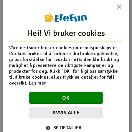
×
Outlet
Produktinfo
Tips en venn
Anmeldelser
Radioutstyr
Hei! Vi bruker cookies
Raketter
Produktinformasjon
Våre nettsider bruker cookies/informasjonskapsler.
Cookies brukes til å forbedre din brukeropplevelse,
Smarthjem, lek & hobby
XR-362651 Ball End 4.9mm With Thread 8mm (2)
gi oss forståelse for hvordan nettsiden blir brukt og
mulighet å presentere de riktigste kampanjer og
Solenergi
produkter for deg. Klikk "OK" for å gi oss samtykke
H
til å bruke cookies, eller trykk se detaljer for full
Flere detaljer
oversikt.
Les mer
Sparkesykler & elkjøretøy
Du
Produktet er
Reservedeler XRay
Vi
OK
forbundet med
Verktøy, utstyr & tilbehør
AVVIS ALLE
Gavekort
Flere så også på
SE DETALJER