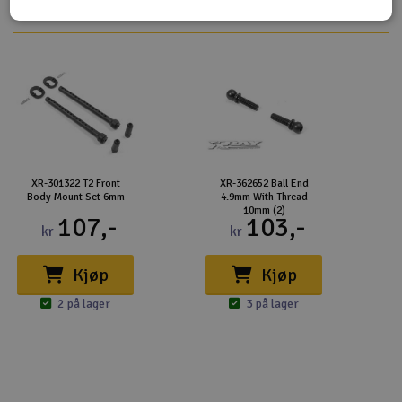
XR-301322 T2 Front
XR-362652 Ball End
Body Mount Set 6mm
4.9mm With Thread
10mm (2)
107,-
103,-
kr
kr
Kjøp
Kjøp
2 på lager
3 på lager