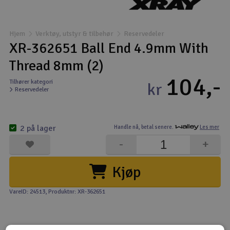
Båter
Hjem
Verktøy, utstyr & tilbehør
Reservedeler
Droner
XR-362651 Ball End 4.9mm With
Thread 8mm (2)
Droner for FPV
104,-
Tilhører kategori
kr
Reservedeler
Fly
Helikopter
2 på lager
Handle nå,
betal senere.
Les mer
V
-
+
Kamerautstyr
Kjøp
Modellbygging, LEGO & byggesett
VareID: 24513
, Produktnr: XR-362651
Modelljernbane
Motor & tilbehør