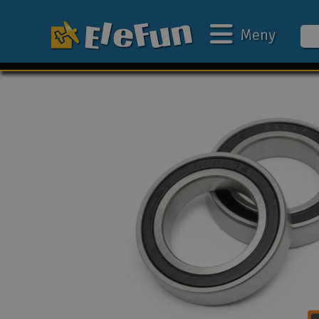
Meny
Ukens tilbud
Outlet
Mine favoritter
Gavekort
3D-print
Batteri & ladere
Bilbane
Biler
Båter