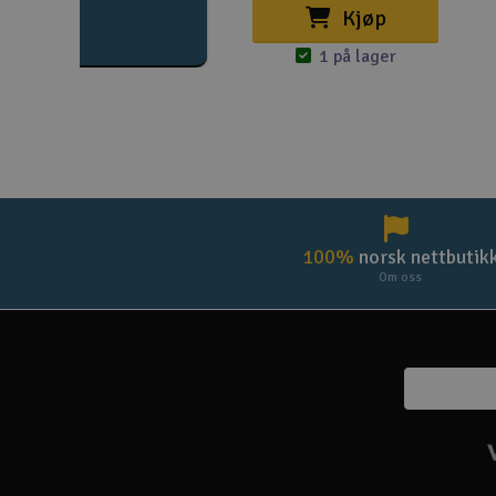
Kjøp
1 på lager
100%
norsk nettbutik
Om oss