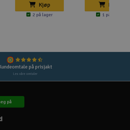
Lag
Kjøp
Kjøp
Skr
2 på lager
1 på lager
Tøm
Kundeomtale på prisjakt
Les våre omtaler
eg på