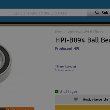
Søk
Hjem
Verktøy, utstyr & tilbehør
HPI-B094 Ball Be
Produsent HPI
Tilhører kategori
Reservedeler
2 på lager
Husk i favoritter