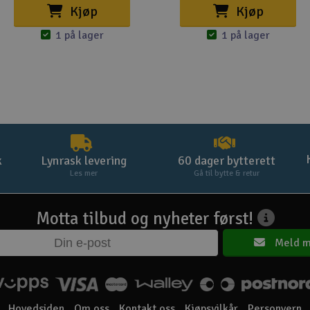
Kjøp
Kjøp
1 på lager
1 på lager
k
Lynrask levering
60 dager bytterett
Les mer
Gå til bytte & retur
Motta tilbud og nyheter først!
Meld m
Hovedsiden
Om oss
Kontakt oss
Kjøpsvilkår
Personvern