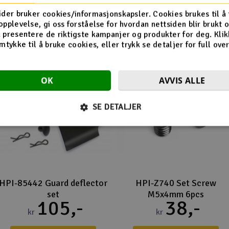
Flere så også på
ider bruker cookies/informasjonskapsler. Cookies brukes til å
opplevelse, gi oss forståelse for hvordan nettsiden blir brukt 
 presentere de riktigste kampanjer og produkter for deg. Klik
mtykke til å bruke cookies, eller trykk se detaljer for full ove
OK
AVVIS ALLE
SE DETALJER
HPI-85442 Guard deflector
HPI-Z740 Set Screw
set
M5x4mm 6pcs
105,-
38,-
kr
kr