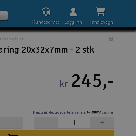
Kundeservice
Logg inn
Handlevogn
Reservedeler
Print prod
aring 20x32x7mm - 2 stk
Kontak
245,-
kr
Åpn
Rek
Handle nå,
del opp eller
betal senere.
Les mer
E-p
-
+
Tel