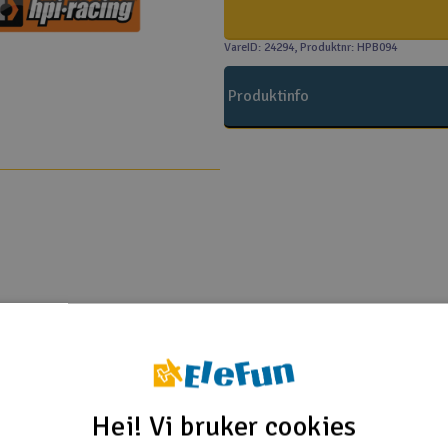
VareID: 24294
, Produktnr: HPB094
Produktinfo
HPI
lux SBK 2WD Kit
as SBK 2WD KIT
Hei! Vi bruker cookies