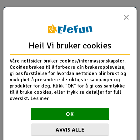
Outlet
×
Produktinfo
Tips en venn
Anmeldelser
Radioutstyr
Raketter
Hei! Vi bruker cookies
Produktinformasjon
Smarthjem, lek & hobby
Våre nettsider bruker cookies/informasjonskapsler.
Cover Gear/Motor Mount Hinge Post 3x10mm CS
Cookies brukes til å forbedre din brukeropplevelse,
gi oss forståelse for hvordan nettsiden blir brukt og
Solenergi
H
mulighet å presentere de riktigste kampanjer og
produkter for deg. Klikk "OK" for å gi oss samtykke
Flere detaljer
Sparkesykler & elkjøretøy
Du
til å bruke cookies, eller trykk se detaljer for full
Produktet er
Reservedeler Traxxas
Vi
oversikt.
Les mer
forbundet med
Verktøy, utstyr & tilbehør
Del av PartFinder
Traxxas E-Revo 1/16 4WD Brushed
OK
RTR - Green
Traxxas E-Revo 1/16 4WD Brushed
Gavekort
RTR - Orange
Traxxas E-Revo 1/16 4WD Brushed
AVVIS ALLE
RTR TQ - Blue