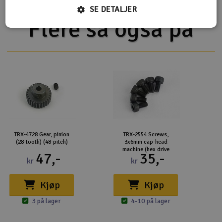
SE DETALJER
Flere så også på
TRX-4728 Gear, pinion
TRX-2554 Screws,
(28-tooth) (48-pitch)
3x6mm cap-head
machine (hex drive
47,-
35,-
kr
kr
Kjøp
Kjøp
3 på lager
4-10 på lager