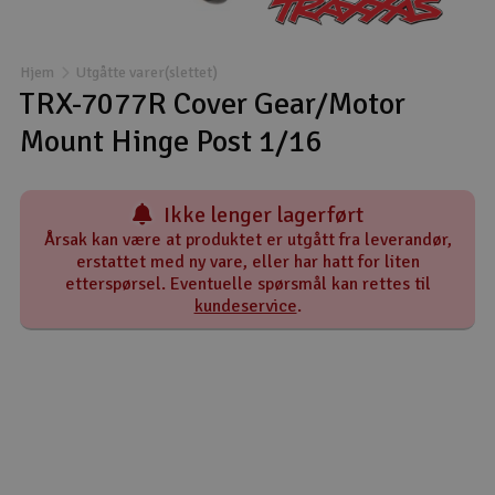
Båter
Hjem
Utgåtte varer(slettet)
Droner
TRX-7077R Cover Gear/Motor
Mount Hinge Post 1/16
Droner for FPV
Fly
Ikke lenger lagerført
Årsak kan være at produktet er utgått fra leverandør,
Helikopter
erstattet med ny vare, eller har hatt for liten
etterspørsel. Eventuelle spørsmål kan rettes til
V
kundeservice
.
Kamerautstyr
Modellbygging, LEGO & byggesett
Modelljernbane
Motor & tilbehør