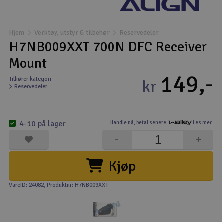
Båter
Hjem
Verktøy, utstyr & tilbehør
Reservedeler
Droner
H7NB009XXT 700N DFC Receiver
Mount
Droner for FPV
149,-
Tilhører kategori
kr
Reservedeler
Fly
Helikopter
4-10 på lager
Handle nå,
betal senere.
Les mer
V
-
+
Kamerautstyr
Kjøp
Modellbygging, LEGO & byggesett
VareID: 24082
, Produktnr: H7NB009XXT
Modelljernbane
Motor & tilbehør