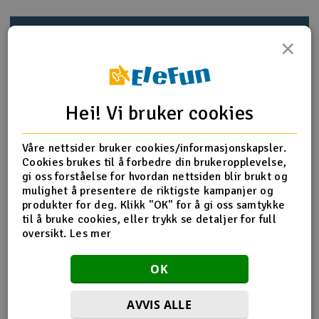
Outlet
Produktinfo
Tips en venn
Anmeldelser
×
Radioutstyr
Raketter
Produktinformasjon
Hei! Vi bruker cookies
Smarthjem, lek & hobby
Use for T-REX 700 Nitro DFC
Våre nettsider bruker cookies/informasjonskapsler.
Cookies brukes til å forbedre din brukeropplevelse,
Solenergi
H
gi oss forståelse for hvordan nettsiden blir brukt og
Receiver mount x 1
mulighet å presentere de riktigste kampanjer og
Socket button head collar screw x 6(M3x8mm)
Sparkesykler & elkjøretøy
produkter for deg. Klikk "OK" for å gi oss samtykke
Du
Aluminum Hexagonal Bolt x 4(5.5x47mm)
til å bruke cookies, eller trykk se detaljer for full
Vi
oversikt.
Les mer
Verktøy, utstyr & tilbehør
Flere detaljer
OK
Gavekort
Produktet er
Reservedeler Align T-Rex 700
forbundet med
AVVIS ALLE