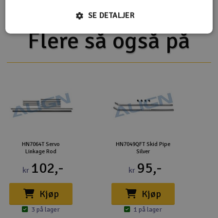
SE DETALJER
Flere så også på
HN7064T Servo
HN7049QFT Skid Pipe
Linkage Rod
Silver
102,-
95,-
kr
kr
Kjøp
Kjøp
3 på lager
1 på lager