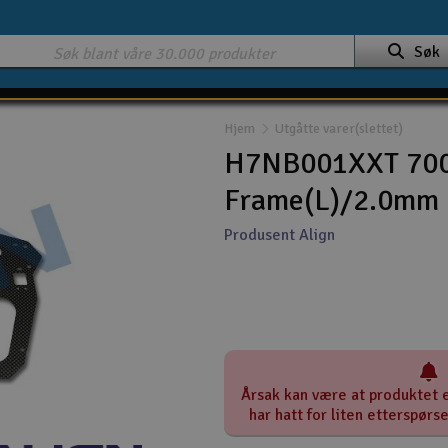
Søk
Hjem
Utgåtte varer(slettet)
H7NB001XXT 700
Frame(L)/2.0mm
Produsent Align
Årsak kan være at produktet e
har hatt for liten etterspørs