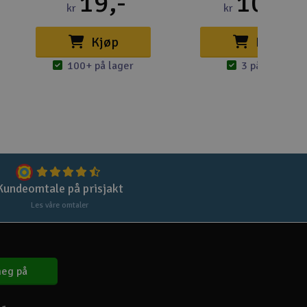
19,-
109,-
Lag
kr
kr
Skr
Kjøp
Kjøp
Tøm
100+ på lager
3 på lager
Kundeomtale på prisjakt
Les våre omtaler
eg på