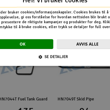
Hei! Vi bruker cookies
Flere så også på
ider bruker cookies/informasjonskapsler. Cookies brukes til å
opplevelse, gi oss forståelse for hvordan nettsiden blir brukt 
 presentere de riktigste kampanjer og produkter for deg. Klik
mtykke til å bruke cookies, eller trykk se detaljer for full ove
OK
AVVIS ALLE
SE DETALJER
HN7044T Fuel Tank Guard
HN7049T Skid Pipe