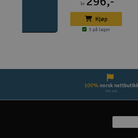
296,-
kr
Kjøp
3 på lager
100%
norsk nettbutik
Om oss