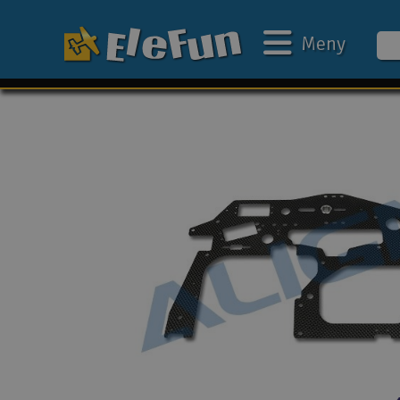
Meny
Ukens tilbud
Outlet
Mine favoritter
Gavekort
3D-print
Batteri & ladere
Bilbane
Biler
Båter