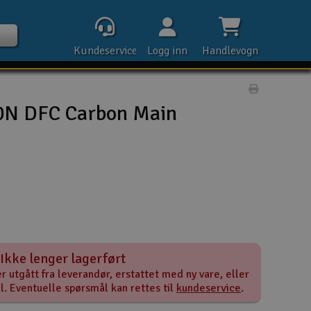
Kundeservice
Logg inn
Handlevogn
Print prod
N DFC Carbon Main
Kontak
Åpn
Rek
Ikke lenger lagerført
E-p
r utgått fra leverandør, erstattet med ny vare, eller
el. Eventuelle spørsmål kan rettes til
kundeservice
.
Tel