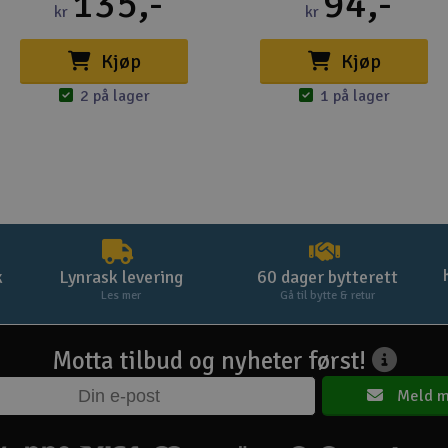
135,-
94,-
kr
kr
Kjøp
Kjøp
2 på lager
1 på lager
k
Lynrask levering
60 dager bytterett
Les mer
Gå til bytte & retur
Motta tilbud og nyheter først!
Meld m