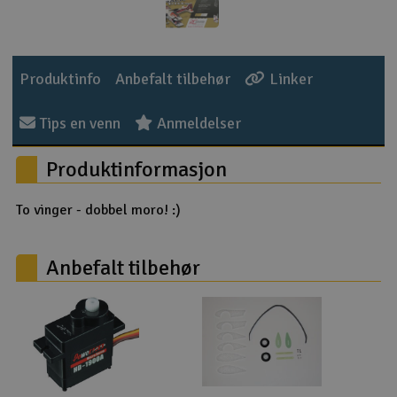
Outlet
Radioutstyr
Produktinfo
Anbefalt tilbehør
Linker
Raketter
Tips en venn
Anmeldelser
Produktinformasjon
Smarthjem, lek & hobby
Solenergi
To vinger - dobbel moro! :)
H
Sparkesykler & elkjøretøy
Du
Anbefalt tilbehør
Vi
Verktøy, utstyr & tilbehør
Gavekort