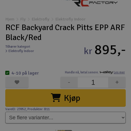
Båter
Hjem
Fly
Elektrofly
Elektrofly Indoor
Droner
RCF Backyard Crack Pitts EPP ARF
Black/Red
Droner for FPV
895,-
Tilhører kategori
kr
Elektrofly Indoor
Fly
Helikopter
4-10 på lager
Handle nå,
betal senere.
Les mer
V
-
+
Kamerautstyr
Kjøp
Modellbygging, LEGO & byggesett
VareID: 23952
, Produktnr: B11
Modelljernbane
Motor & tilbehør