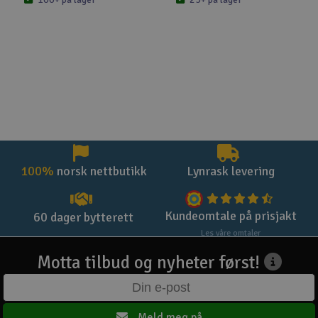
100%
norsk nettbutikk
Lynrask levering
Kundeomtale på prisjakt
60 dager bytterett
Les våre omtaler
Motta tilbud og nyheter først!
Meld meg på