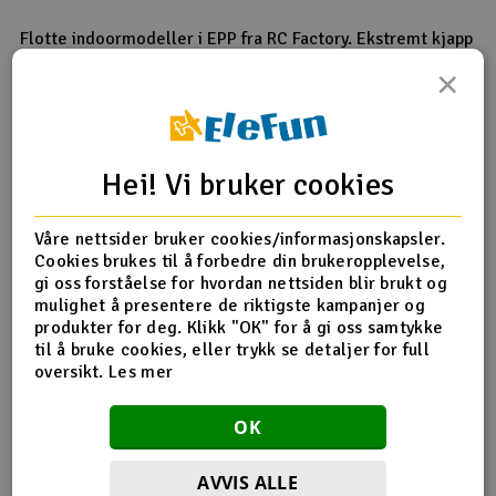
Flotte indoormodeller i EPP fra RC Factory. Ekstremt kjapp
byggetid og holdbarhet utenom det vanlige.
×
Kommer lakkert, og med byggeanvisning samt all
hardware. Man trenger all elektronikk utenom, og for full
3D anbefales det litt kraftigere oppsett enn de vanlige
indoormodellen pga vekten.
Hei! Vi bruker cookies
Modellen kommer uten understell.
Våre nettsider bruker cookies/informasjonskapsler.
Cookies brukes til å forbedre din brukeropplevelse,
Vingespenn
755mm
gi oss forståelse for hvordan nettsiden blir brukt og
Lengde
810mm
mulighet å presentere de riktigste kampanjer og
Vekt
180g
produkter for deg. Klikk "OK" for å gi oss samtykke
til å bruke cookies, eller trykk se detaljer for full
Servoer
2x6g 1x9g
oversikt.
Les mer
LiPo
2s 320-450mah
Motor
60-80W
OK
AVVIS ALLE
Produktanmeldelser