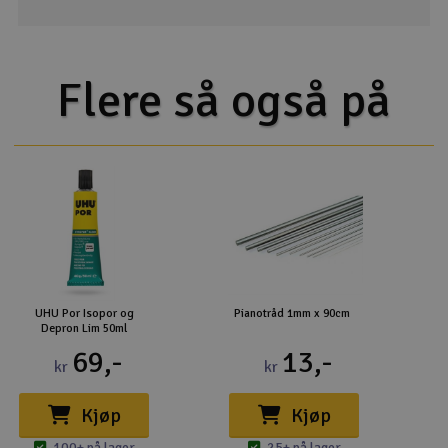
Flere så også på
UHU Por Isopor og
Pianotråd 1mm x 90cm
Depron Lim 50ml
69,-
13,-
kr
kr
Kjøp
Kjøp
100+ på lager
25+ på lager