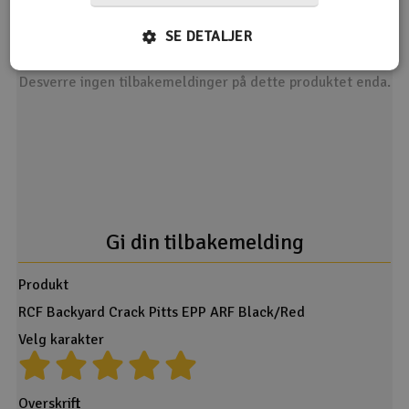
SE DETALJER
Desverre ingen tilbakemeldinger på dette produktet enda.
Gi din tilbakemelding
Produkt
RCF Backyard Crack Pitts EPP ARF Black/Red
Velg karakter
Overskrift