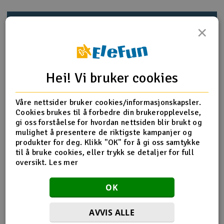
Outlet
Produktinfo
Tips en venn
Anmeldelser
×
Radioutstyr
Raketter
Produktinformasjon
Hei! Vi bruker cookies
Smarthjem, lek & hobby
HPI-107874 Drive Shaft 56mm
Våre nettsider bruker cookies/informasjonskapsler.
Cookies brukes til å forbedre din brukeropplevelse,
Solenergi
gi oss forståelse for hvordan nettsiden blir brukt og
H
mulighet å presentere de riktigste kampanjer og
Flere detaljer
produkter for deg. Klikk "OK" for å gi oss samtykke
Sparkesykler & elkjøretøy
Du
til å bruke cookies, eller trykk se detaljer for full
Produktet er
Reservedeler HPI
Vi
oversikt.
Les mer
forbundet med
Verktøy, utstyr & tilbehør
Del av PartFinder
HPI WR8 3.0 1996 Ford Escort RS
OK
Cosworth 4WD
HPI WR8 3.0 2001 WRC Subaru
Gavekort
Impreza 4WD
HPI WR8 Flux 1996 Ford Escort RS
Cosworth - RTR
HPI WR8 Flux 2001 WRC Subaru
AVVIS ALLE
Impreza 4WD