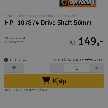
Båter
Hjem
Verktøy, utstyr & tilbehør
Reservedeler
Droner
HPI-107874 Drive Shaft 56mm
Droner for FPV
149,-
Tilhører kategori
kr
Reservedeler
Fly
Helikopter
1 på lager
Handle nå,
betal senere.
Les mer
V
-
+
Kamerautstyr
Kjøp
Modellbygging, LEGO & byggesett
VareID: 23717
, Produktnr: HP107874
Modelljernbane
Motor & tilbehør