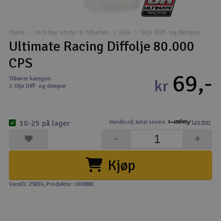
Båter
Hjem
Verktøy, utstyr & tilbehør
Olje
Olje Diff- og demper
Droner
Ultimate Racing Diffolje 80.000
CPS
Droner for FPV
69,-
Tilhører kategori
kr
Olje Diff- og demper
Fly
Helikopter
10-25 på lager
Handle nå,
betal senere.
Les mer
V
-
+
Kamerautstyr
Kjøp
Modellbygging, LEGO & byggesett
VareID: 23656
, Produktnr: UR0880
Modelljernbane
Motor & tilbehør