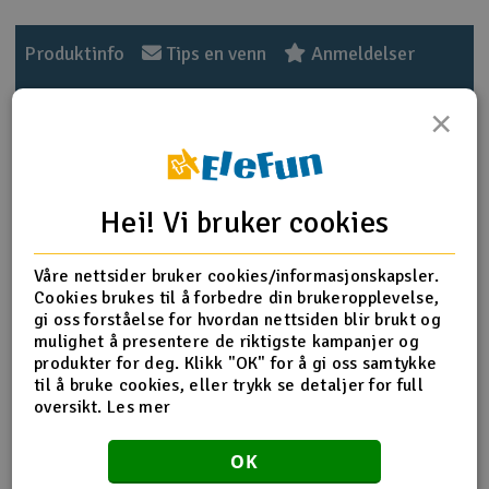
Outlet
Produktinfo
Tips en venn
Anmeldelser
Radioutstyr
×
Raketter
Produktinformasjon
Smarthjem, lek & hobby
Hei! Vi bruker cookies
Flaske med 60ml Ultimate Racing 80.000 cSt silikon
differensial olje for 1:8 skala offroad buggy. Brukes også av
Solenergi
mange til 1:10 skala on-road touring. Ultimate Racing
H
Våre nettsider bruker cookies/informasjonskapsler.
differential olje er laget av 100% ren silikonolje og vil
Cookies brukes til å forbedre din brukeropplevelse,
ikke bli tynnere i varmt vær, eller tykkere i kaldt vær. Jo
Sparkesykler & elkjøretøy
Du
gi oss forståelse for hvordan nettsiden blir brukt og
tykkere olja er, jo mindre vil differensialen slå ut i
Vi
mulighet å presentere de riktigste kampanjer og
svingene og hjulene gå i ulik hastighet. Å endre
produkter for deg. Klikk "OK" for å gi oss samtykke
Verktøy, utstyr & tilbehør
differensialolje i diffene er en av de viktigste
til å bruke cookies, eller trykk se detaljer for full
tuningmulighetene på off-road buggier. Ultimate Racing
oversikt.
Les mer
silikon olje inneholder antifriksjons tilsetninger for å
Gavekort
minimere endringer i viksositeten.
OK
Mengde
60ml