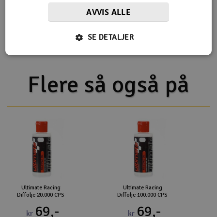
Viskositet
80000cSt
AVVIS ALLE
Type
100% Silikon olje
SE DETALJER
Flere så også på
Ultimate Racing
Ultimate Racing
Diffolje 20.000 CPS
Diffolje 100.000 CPS
69,-
69,-
kr
kr