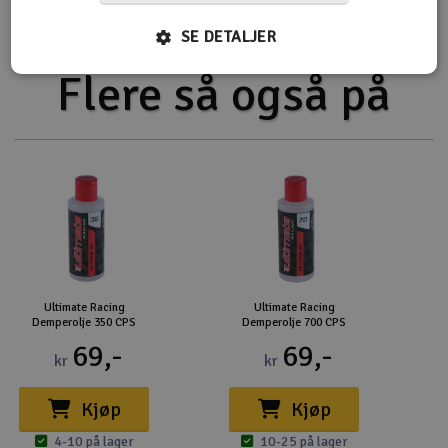
SE DETALJER
Flere så også på
Ultimate Racing
Ultimate Racing
Demperolje 350 CPS
Demperolje 700 CPS
69,-
69,-
kr
kr
Kjøp
Kjøp
4-10 på lager
10-25 på lager