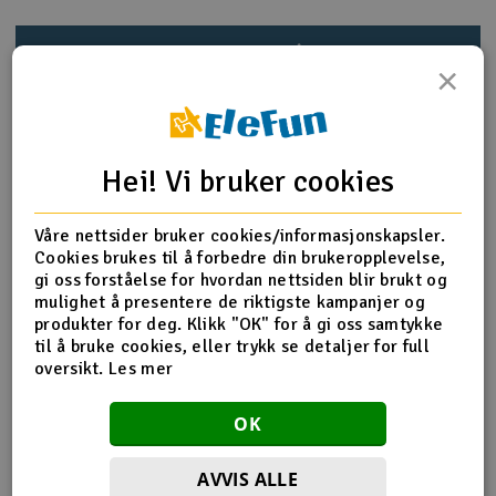
Outlet
Produktinfo
Tips en venn
Anmeldelser
×
Radioutstyr
Raketter
Produktinformasjon
Hei! Vi bruker cookies
Smarthjem, lek & hobby
Flaske med 60ml Ultimate Racing silikon demperolje for
Våre nettsider bruker cookies/informasjonskapsler.
oljefylte dempere. Ultimate Racing demperolje er laget av
Cookies brukes til å forbedre din brukeropplevelse,
Solenergi
100% ren silikonolje og will ikke tynnes i varmt vær eller
H
gi oss forståelse for hvordan nettsiden blir brukt og
bli tykkere i kaldt vær. Jo høyere viskositetsnummeret er,
mulighet å presentere de riktigste kampanjer og
jo tykkere er oljen. Ultimate Racing silikonolje inneholder
Sparkesykler & elkjøretøy
Du
produkter for deg. Klikk "OK" for å gi oss samtykke
antifriksjonstilsetninger for å sikre lang levetid på
Vi
til å bruke cookies, eller trykk se detaljer for full
demperne og for å minske viskositetsendringer.
oversikt.
Les mer
Verktøy, utstyr & tilbehør
Mengde
60ml
OK
Gavekort
Viskositet
159cSt
Type
100% Silikon olje
AVVIS ALLE