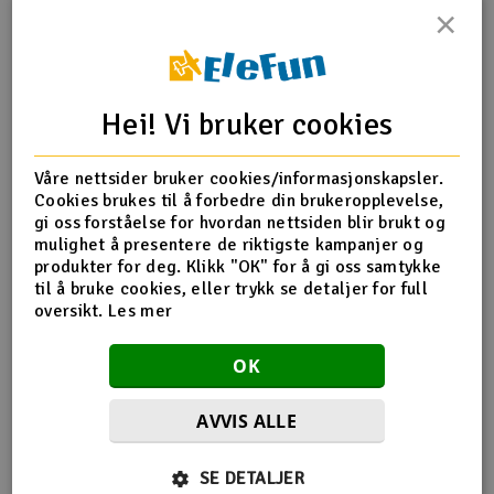
×
Outlet
Produktinfo
Tips en venn
Anmeldelser
Radioutstyr
Hei! Vi bruker cookies
Raketter
Produktinformasjon
Våre nettsider bruker cookies/informasjonskapsler.
Cookies brukes til å forbedre din brukeropplevelse,
Smarthjem, lek & hobby
ALU ADJ. TURNBUCKLE 64MM M5 L/R - SWISS 7075 T6 (2)
gi oss forståelse for hvordan nettsiden blir brukt og
mulighet å presentere de riktigste kampanjer og
Solenergi
produkter for deg. Klikk "OK" for å gi oss samtykke
H
til å bruke cookies, eller trykk se detaljer for full
Flere detaljer
oversikt.
Les mer
Sparkesykler & elkjøretøy
Du
Produktet er
Reservedeler XRay
Vi
OK
forbundet med
Verktøy, utstyr & tilbehør
AVVIS ALLE
Gavekort
Flere så også på
SE DETALJER