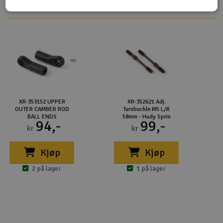
XR-353152 UPPER
XR-352621 Adj.
OUTER CAMBER ROD
Turnbuckle M5 L/R
BALL ENDS
58mm - Hudy Sprin
94,-
99,-
kr
kr
Kjøp
Kjøp
2 på lager
1 på lager