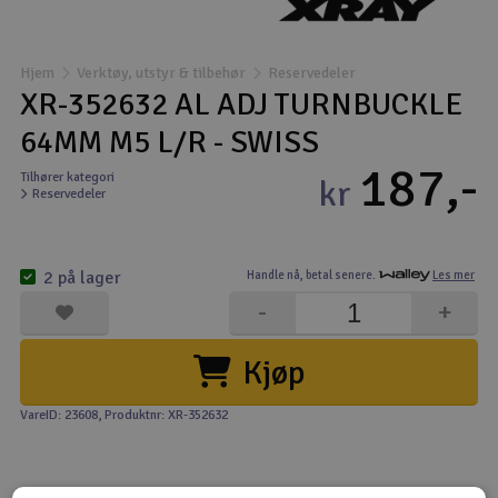
Båter
Hjem
Verktøy, utstyr & tilbehør
Reservedeler
Droner
XR-352632 AL ADJ TURNBUCKLE
64MM M5 L/R - SWISS
Droner for FPV
187,-
Tilhører kategori
kr
Reservedeler
Fly
Helikopter
2 på lager
Handle nå,
betal senere.
Les mer
V
-
+
Kamerautstyr
Kjøp
Modellbygging, LEGO & byggesett
VareID: 23608
, Produktnr: XR-352632
Modelljernbane
Motor & tilbehør