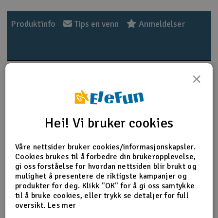
Outlet
Produktinfo
Tips en venn
Anmeldelser
Radioutstyr
Raketter
Produktinformasjon
×
Smarthjem, lek & hobby
Panzer Dunkelgelb 1943 German Army WWII. Vannbasert
akrylmaling er enkelt å bruke, og ideell for både pensel og
Solenergi
airbrush. Den er pålitelig og gir kvalitetsresultater.
Hei! Vi bruker cookies
H
Malingen er ikke giftig, ikke brannfarlig, og uten skadelig
avdampning. Flaskenes doseringstut kan du bruke for å få
Sparkesykler & elkjøretøy
Du
ut en nøyaktig mengde, eller du kan skru av hele toppen og
Våre nettsider bruker cookies/informasjonskapsler.
Vi
dyppe penselen direkte.
Cookies brukes til å forbedre din brukeropplevelse,
Verktøy, utstyr & tilbehør
gi oss forståelse for hvordan nettsiden blir brukt og
Det anbefales å riste beholderen godt før bruk.
mulighet å presentere de riktigste kampanjer og
Innhold
20ml
produkter for deg. Klikk "OK" for å gi oss samtykke
Gavekort
til å bruke cookies, eller trykk se detaljer for full
F.S.
36622
oversikt.
Les mer