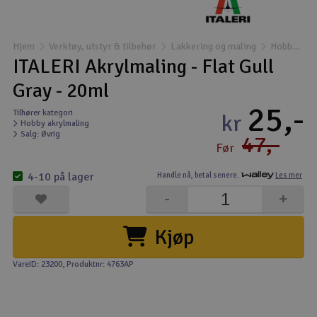
Båter
Hjem
Verktøy, utstyr & tilbehør
Lakkering og maling
Hobby akrylmaling
Droner
ITALERI Akrylmaling - Flat Gull
Gray - 20ml
Droner for FPV
25,-
Tilhører kategori
kr
Hobby akrylmaling
Fly
Salg: Øvrig
47,-
Før
Helikopter
4-10 på lager
Handle nå,
betal senere.
Les mer
V
-
+
Kamerautstyr
Kjøp
Modellbygging, LEGO & byggesett
VareID: 23200
, Produktnr: 4763AP
Modelljernbane
Motor & tilbehør