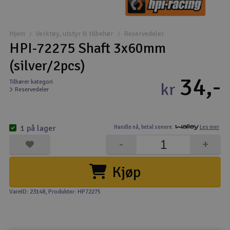
Båter
Hjem
Verktøy, utstyr & tilbehør
Reservedeler
Droner
HPI-72275 Shaft 3x60mm
(silver/2pcs)
Droner for FPV
34,-
Tilhører kategori
kr
Reservedeler
Fly
Helikopter
1 på lager
Handle nå,
betal senere.
Les mer
V
-
+
Kamerautstyr
Kjøp
Modellbygging, LEGO & byggesett
VareID: 23148
, Produktnr: HP72275
Modelljernbane
Motor & tilbehør