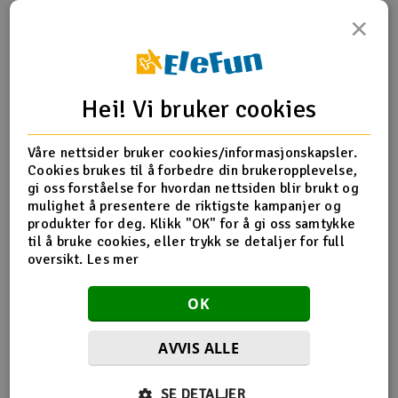
×
Outlet
Produktinfo
Tips en venn
Anmeldelser
Radioutstyr
Hei! Vi bruker cookies
Raketter
Produktinformasjon
Våre nettsider bruker cookies/informasjonskapsler.
Smarthjem, lek & hobby
Cookies brukes til å forbedre din brukeropplevelse,
HPI-72275 Shaft 3x60mm (silver/2pcs)
gi oss forståelse for hvordan nettsiden blir brukt og
mulighet å presentere de riktigste kampanjer og
Solenergi
H
produkter for deg. Klikk "OK" for å gi oss samtykke
til å bruke cookies, eller trykk se detaljer for full
Flere detaljer
Sparkesykler & elkjøretøy
oversikt.
Les mer
Du
Del av PartFinder
HPI Savage XS Flux Chevrolet El
Vi
Camino SS 2.4GHz
HPI Savage XS Flux V2 2.4GHz
Verktøy, utstyr & tilbehør
OK
HPI Savage XS Flux VGJR 2.4Ghz
Gavekort
AVVIS ALLE
SE DETALJER