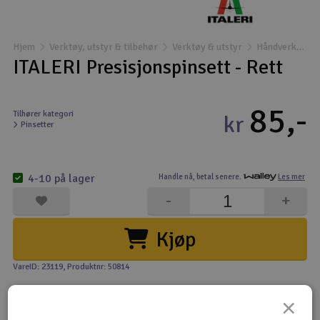
Båter
Hjem
Verktøy, utstyr & tilbehør
Verktøy & utstyr
Håndverktøy og spesialverktøy
Droner
ITALERI Presisjonspinsett - Rett
Droner for FPV
85,-
Tilhører kategori
kr
Pinsetter
Fly
Helikopter
4-10 på lager
Handle nå,
betal senere.
Les mer
V
-
+
Kamerautstyr
Kjøp
Modellbygging, LEGO & byggesett
VareID: 23119
, Produktnr: 50814
Modelljernbane
×
Motor & tilbehør