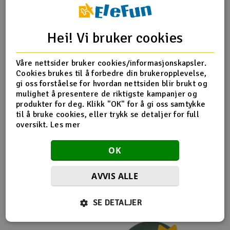
Outlet
Produktinfo
Tips en venn
Anmeldelser
Hei! Vi bruker cookies
Radioutstyr
Våre nettsider bruker cookies/informasjonskapsler.
Raketter
Cookies brukes til å forbedre din brukeropplevelse,
Produktinformasjon
gi oss forståelse for hvordan nettsiden blir brukt og
mulighet å presentere de riktigste kampanjer og
Smarthjem, lek & hobby
Kvalitetsverktøy fra ITALERI for presisjon og nøyaktighet
produkter for deg. Klikk "OK" for å gi oss samtykke
ved modellbygging.
til å bruke cookies, eller trykk se detaljer for full
Solenergi
oversikt.
Les mer
H
Sparkesykler & elkjøretøy
OK
Du
Vi
Verktøy, utstyr & tilbehør
AVVIS ALLE
Flere så også på
Gavekort
SE DETALJER