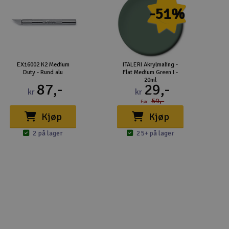
-51%
EX16002 K2 Medium
ITALERI Akrylmaling -
Duty - Rund alu
Flat Medium Green I -
20ml
87,-
29,-
kr
kr
59,-
Før
Kjøp
Kjøp
2 på lager
25+ på lager