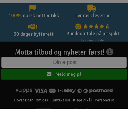
100%
norsk nettbutikk
Lynrask levering
Kundeomtale på prisjakt
60 dager bytterett
Les våre omtaler
Motta tilbud og nyheter først!
Meld meg på
Hovedsiden
Om oss
Kontakt oss
Kjøpsvilkår
Personvern
Elefun AS © 2003 - 2026