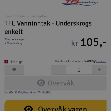
Båter
Hjem
Båter
Vannkjøling
Droner
TFL Vanninntak - Underskrogs
enkelt
Droner for FPV
105,-
Tilhører kategori
kr
Vannkjøling
Fly
Helikopter
Utsolgt
Handle nå,
betal senere.
Les mer
V
-
+
Kamerautstyr
Overvåk
Modellbygging, LEGO & byggesett
VareID: 22950
, Produktnr: TFL-521B21
Modelljernbane
Overvåk varen
Motor & tilbehør