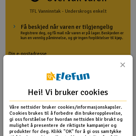
Outlet
TFL Vanninntak - Underskrogs enkelt
Radioutstyr
Få beskjed når varen er tilgjengelig
Registrere deg, og få mail når varen er på lager. Beskjeden er
kun en vennlig påminnelse, og gir ingen forpliktelser til kjøp.
Raketter
Din e-postadresse
Smarthjem, lek & hobby
×
Solenergi
Med melding
H
Sparkesykler & elkjøretøy
Gi meg beskjed
Du
Hei! Vi bruker cookies
Vi
Verktøy, utstyr & tilbehør
Våre nettsider bruker cookies/informasjonskapsler.
Cookies brukes til å forbedre din brukeropplevelse,
Gavekort
gi oss forståelse for hvordan nettsiden blir brukt og
mulighet å presentere de riktigste kampanjer og
produkter for deg. Klikk "OK" for å gi oss samtykke