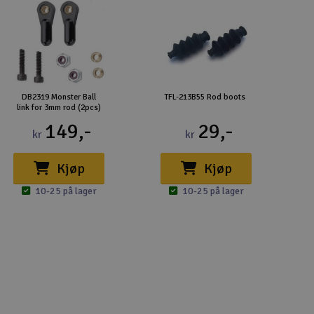
DB2319 Monster Ball
TFL-213B55 Rod boots
link for 3mm rod (2pcs)
149,-
29,-
kr
kr
Kjøp
Kjøp
10-25 på lager
10-25 på lager