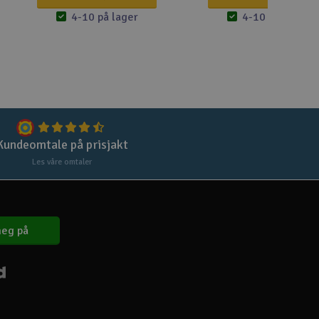
Lag
4-10 på lager
4-10 på lager
Skr
Tøm
Kundeomtale på prisjakt
Les våre omtaler
eg på