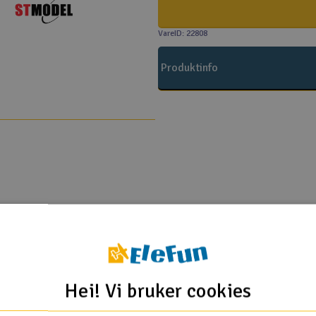
VareID: 22808
Produktinfo
d flottører 2.4GHz
d flottører ARF
Hei! Vi bruker cookies
Flere så også på