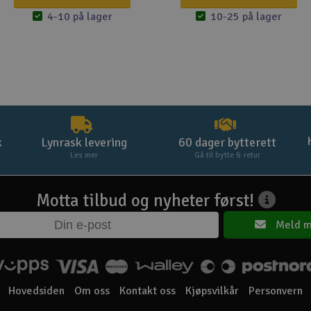
4-10 på lager
10-25 på lager
k
Lynrask levering
60 dager bytterett
Les mer
Gå til bytte & retur
Motta tilbud og nyheter først!
Meld m
Hovedsiden
Om oss
Kontakt oss
Kjøpsvilkår
Personvern