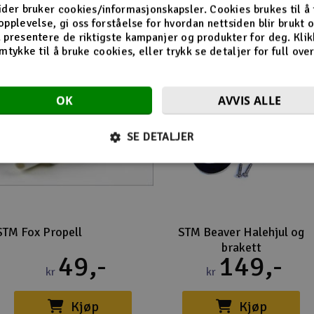
ider bruker cookies/informasjonskapsler. Cookies brukes til å
opplevelse, gi oss forståelse for hvordan nettsiden blir brukt 
 presentere de riktigste kampanjer og produkter for deg. Klik
mtykke til å bruke cookies, eller trykk se detaljer for full ove
OK
AVVIS ALLE
SE DETALJER
STM Fox Propell
STM Beaver Halehjul og
brakett
49,-
149,-
kr
kr
Kjøp
Kjøp