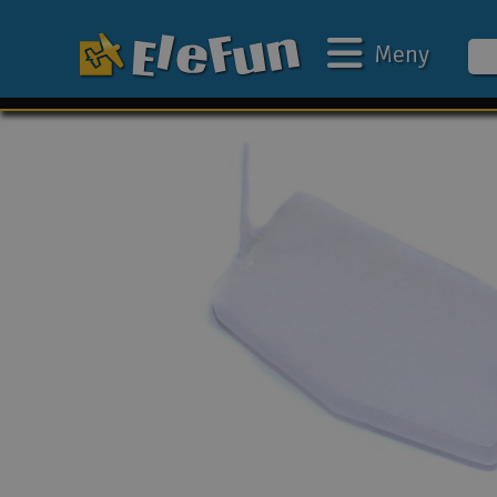
Meny
Ukens tilbud
Outlet
Mine favoritter
Gavekort
3D-print
Batteri & ladere
Bilbane
Biler
Båter