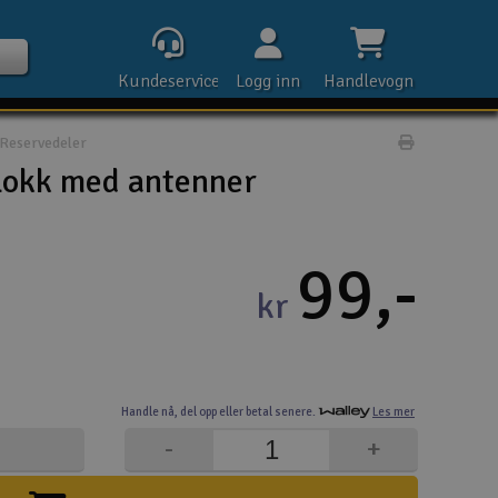
Kundeservice
Logg inn
Handlevogn
Reservedeler
Print prod
lokk med antenner
Kontak
99,-
kr
Åpn
Rek
Handle nå,
del opp eller
betal senere.
Les mer
E-p
-
+
Tel