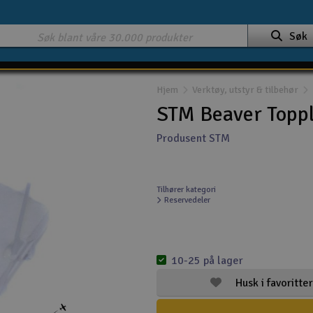
Søk
Hjem
Verktøy, utstyr & tilbehør
STM Beaver Topp
Produsent STM
Tilhører kategori
Reservedeler
10-25 på lager
Husk i favoritter