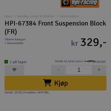
Båter
Hjem
Verktøy, utstyr & tilbehør
Reservedeler
Droner
HPI-67384 Front Suspension Block
(FR)
Droner for FPV
329,-
Tilhører kategori
kr
Reservedeler
Fly
Helikopter
1 på lager
Handle nå,
betal senere.
Les mer
V
-
+
Kamerautstyr
Kjøp
Modellbygging, LEGO & byggesett
VareID: 22722
, Produktnr: HP67384
Modelljernbane
Motor & tilbehør