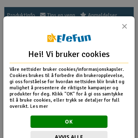
Outlet
Produktinfo
Tips en venn
Anmeldelser
×
Radioutstyr
Raketter
Produktinformasjon
Hei! Vi bruker cookies
Smarthjem, lek & hobby
HPI-67384 Front Suspension Block (FR)
Våre nettsider bruker cookies/informasjonskapsler.
Solenergi
Cookies brukes til å forbedre din brukeropplevelse,
H
gi oss forståelse for hvordan nettsiden blir brukt og
Flere detaljer
mulighet å presentere de riktigste kampanjer og
Sparkesykler & elkjøretøy
Du
produkter for deg. Klikk "OK" for å gi oss samtykke
Produktet er
Reservedeler HPI
Vi
til å bruke cookies, eller trykk se detaljer for full
forbundet med
Verktøy, utstyr & tilbehør
oversikt.
Les mer
Del av PartFinder
HPI Vorza Buggy Flux RTR
HPI Vorza Buggy Flux S RTR
Gavekort
OK
HPI Vorza Buggy Nitro RTR
HPI Vorza Truggy Flux RTR
HPI Vorza Truggy Flux S RTR
AVVIS ALLE