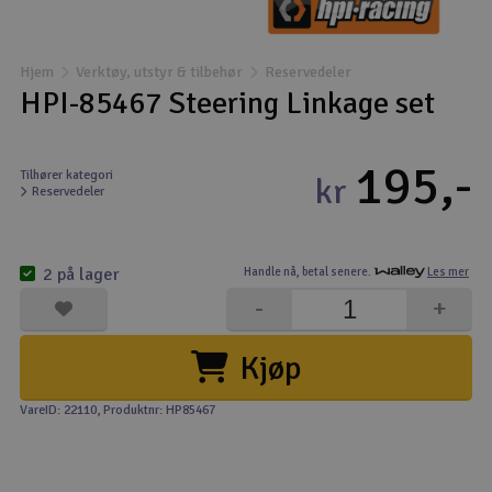
Båter
Hjem
Verktøy, utstyr & tilbehør
Reservedeler
Droner
HPI-85467 Steering Linkage set
Droner for FPV
195,-
Tilhører kategori
kr
Reservedeler
Fly
Helikopter
2 på lager
Handle nå,
betal senere.
Les mer
V
-
+
Kamerautstyr
Kjøp
Modellbygging, LEGO & byggesett
VareID: 22110
, Produktnr: HP85467
Modelljernbane
Motor & tilbehør