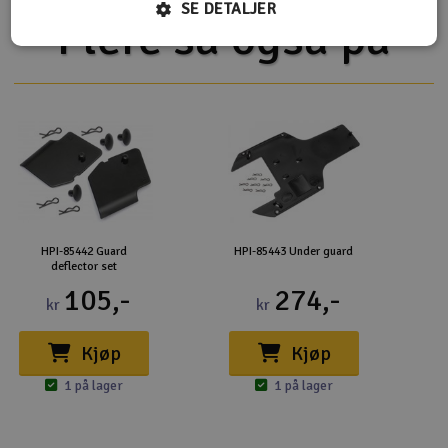
SE DETALJER
Flere så også på
HPI-85442 Guard
HPI-85443 Under guard
deflector set
105,-
274,-
kr
kr
Kjøp
Kjøp
1 på lager
1 på lager