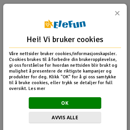
×
Outlet
Produktinfo
Tips en venn
Anmeldelser
Radioutstyr
Hei! Vi bruker cookies
Raketter
Produktinformasjon
Våre nettsider bruker cookies/informasjonskapsler.
Smarthjem, lek & hobby
HPI-85467 Steering Linkage set
Cookies brukes til å forbedre din brukeropplevelse,
gi oss forståelse for hvordan nettsiden blir brukt og
Solenergi
mulighet å presentere de riktigste kampanjer og
H
produkter for deg. Klikk "OK" for å gi oss samtykke
Flere detaljer
til å bruke cookies, eller trykk se detaljer for full
Sparkesykler & elkjøretøy
Du
oversikt.
Les mer
Produktet er
Reservedeler HPI
Vi
forbundet med
Verktøy, utstyr & tilbehør
OK
Del av PartFinder
HPI Baja 5B Flux SBK 2WD Kit
HPI Baja 5B Gas SBK 2WD KIT
Gavekort
AVVIS ALLE