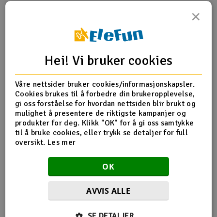
×
Outlet
Produktinfo
Tips en venn
Anmeldelser
Radioutstyr
Hei! Vi bruker cookies
Raketter
Produktinformasjon
Våre nettsider bruker cookies/informasjonskapsler.
Smarthjem, lek & hobby
Cookies brukes til å forbedre din brukeropplevelse,
HPI-101174 Steering Link ball Ends - 4 stk
gi oss forståelse for hvordan nettsiden blir brukt og
mulighet å presentere de riktigste kampanjer og
Solenergi
H
produkter for deg. Klikk "OK" for å gi oss samtykke
til å bruke cookies, eller trykk se detaljer for full
Flere detaljer
Sparkesykler & elkjøretøy
Du
oversikt.
Les mer
Produktet er
Reservedeler HPI
Vi
forbundet med
Verktøy, utstyr & tilbehør
OK
Del av PartFinder
HPI Trophy Truggy Flux 2.4Ghz
Gavekort
AVVIS ALLE
SE DETALJER