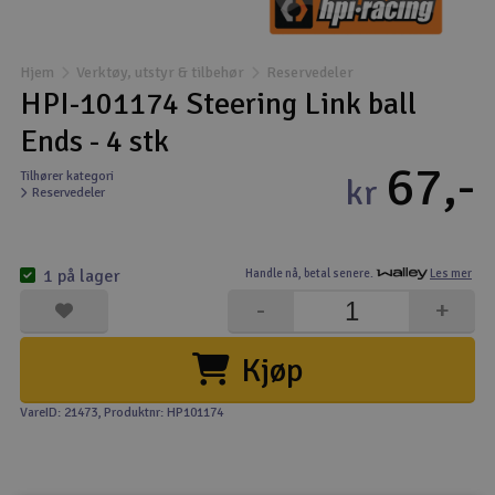
Båter
Hjem
Verktøy, utstyr & tilbehør
Reservedeler
Droner
HPI-101174 Steering Link ball
Ends - 4 stk
Droner for FPV
67,-
Tilhører kategori
kr
Reservedeler
Fly
Helikopter
1 på lager
Handle nå,
betal senere.
Les mer
V
-
+
Kamerautstyr
Kjøp
Modellbygging, LEGO & byggesett
VareID: 21473
, Produktnr: HP101174
Modelljernbane
Motor & tilbehør