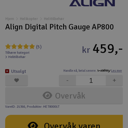
Båter
Hjem
Helikopter
Helitilbehør
Droner
Align Digital Pitch Gauge AP800
Droner for FPV
459,-
(5)
kr
Fly
Tilhører kategori
Helitilbehør
Helikopter
Utsolgt
Handle nå,
betal senere.
Les mer
V
-
+
Kamerautstyr
Overvåk
Modellbygging, LEGO & byggesett
VareID: 21366
, Produktnr: HET80001T
Modelljernbane
Overvåk varen
Motor & tilbehør