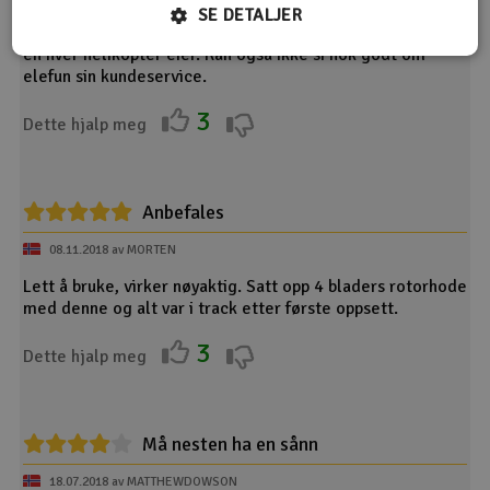
SE DETALJER
Dette produktet fungerer utmerket, og er essensielt for
en hver helikopter eier. Kan også ikke si nok godt om
elefun sin kundeservice.
3
Dette hjalp meg
Anbefales
08.11.2018 av MORTEN
Lett å bruke, virker nøyaktig. Satt opp 4 bladers rotorhode
med denne og alt var i track etter første oppsett.
3
Dette hjalp meg
Må nesten ha en sånn
18.07.2018 av MATTHEWDOWSON