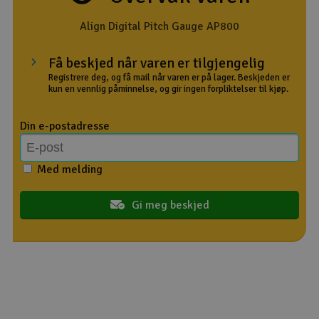
Outlet
Align Digital Pitch Gauge AP800
Radioutstyr
Få beskjed når varen er tilgjengelig
Registrere deg, og få mail når varen er på lager. Beskjeden er
kun en vennlig påminnelse, og gir ingen forpliktelser til kjøp.
Raketter
Din e-postadresse
Smarthjem, lek & hobby
Solenergi
Med melding
H
Sparkesykler & elkjøretøy
Gi meg beskjed
Du
Vi
Verktøy, utstyr & tilbehør
Gavekort