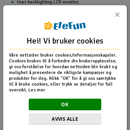
Uses backlighting LCD monitor.
Zero and Lock function.
×
Detectable pitch range: -90deg- 90deg.
Automatic screen rotation.
Suitable for 200-800mm main blades.
Build-in energy saving function. Power shuts down
after 3 mins without any movement.
Hei! Vi bruker cookies
Body Dimension:108x53.9x16mm
Suitable blade width:20mm-74mm
Våre nettsider bruker cookies/informasjonskapsler.
Detectable pitch range: +-90deg
Cookies brukes til å forbedre din brukeropplevelse,
Resolution: 0.1deg
gi oss forståelse for hvordan nettsiden blir brukt og
Battery: 2X CR 2032 Lithium
mulighet å presentere de riktigste kampanjer og
Weight:38g (including battery)
produkter for deg. Klikk "OK" for å gi oss samtykke
til å bruke cookies, eller trykk se detaljer for full
oversikt.
Les mer
Produktanmeldelser
OK
AVVIS ALLE
Fungerer utmerket!
22.02.2022 av Lasse