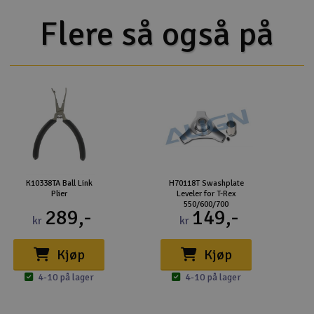
Flere så også på
K10338TA Ball Link
H70118T Swashplate
Plier
Leveler for T-Rex
550/600/700
289,-
149,-
kr
kr
Kjøp
Kjøp
4-10 på lager
4-10 på lager