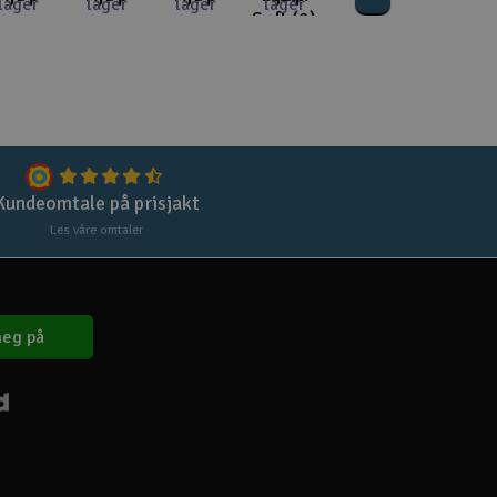
Lag
lager
lager
lager
lager
Soft (2)
Skr
Tøm
Kundeomtale på prisjakt
Les våre omtaler
eg på