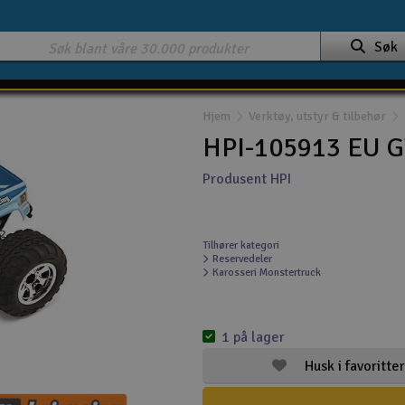
Søk
Hjem
Verktøy, utstyr & tilbehør
HPI-105913 EU G
Produsent HPI
Tilhører kategori
Reservedeler
Karosseri Monstertruck
1 på lager
Husk i favoritter