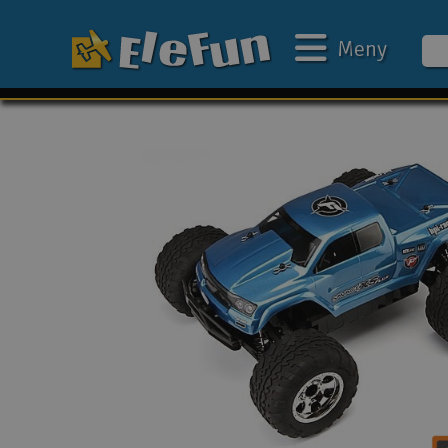
Meny
Ukens tilbud
Outlet
Mine favoritter
Gavekort
3D-print
Batteri & ladere
Bilbane
Biler
Båter