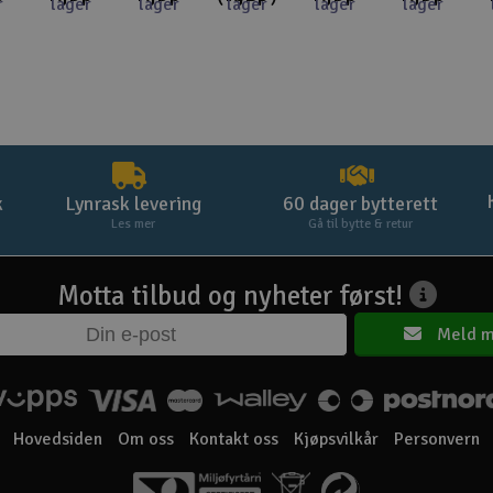
r
lager
lager
lager
lager
lager
k
Lynrask levering
60 dager bytterett
Les mer
Gå til bytte & retur
Motta tilbud og nyheter først!
Meld m
Hovedsiden
Om oss
Kontakt oss
Kjøpsvilkår
Personvern