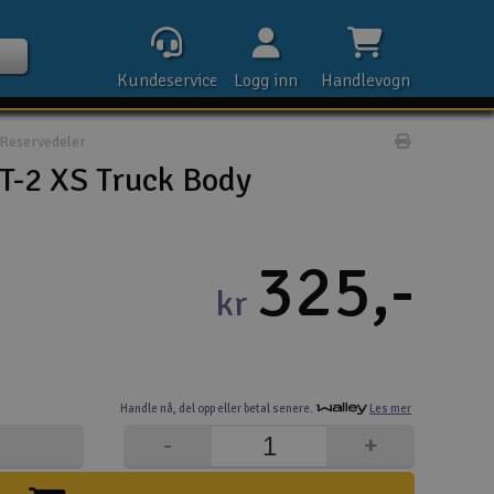
Kundeservice
Logg inn
Handlevogn
Reservedeler
Print prod
T-2 XS Truck Body
Kontak
325,-
kr
Åpn
Rek
Handle nå,
del opp eller
betal senere.
Les mer
E-p
-
+
Tel