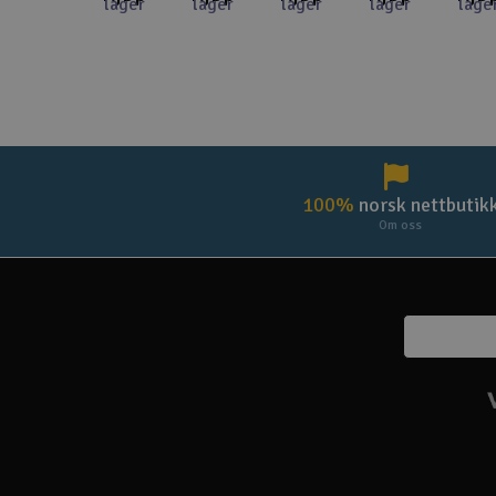
lager
lager
lager
lager
lage
100%
norsk nettbutik
Om oss