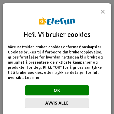
×
Outlet
Produktinfo
Tips en venn
Anmeldelser
Radioutstyr
Hei! Vi bruker cookies
Raketter
Produktinformasjon
Våre nettsider bruker cookies/informasjonskapsler.
Smarthjem, lek & hobby
HPI-Z141 Baja Shock oil 5w - 100cc
Cookies brukes til å forbedre din brukeropplevelse,
gi oss forståelse for hvordan nettsiden blir brukt og
Solenergi
mulighet å presentere de riktigste kampanjer og
H
produkter for deg. Klikk "OK" for å gi oss samtykke
Flere detaljer
til å bruke cookies, eller trykk se detaljer for full
Sparkesykler & elkjøretøy
Du
oversikt.
Les mer
Produktet er
Reservedeler HPI
Vi
forbundet med
Verktøy, utstyr & tilbehør
OK
Del av PartFinder
HPI Baja 5B Flux SBK 2WD Kit
HPI Baja 5B Gas SBK 2WD KIT
Gavekort
AVVIS ALLE