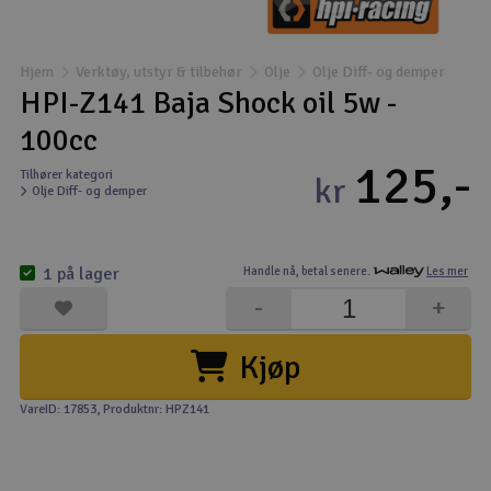
Båter
Hjem
Verktøy, utstyr & tilbehør
Olje
Olje Diff- og demper
Droner
HPI-Z141 Baja Shock oil 5w -
100cc
Droner for FPV
125,-
Tilhører kategori
kr
Olje Diff- og demper
Fly
Helikopter
1 på lager
Handle nå,
betal senere.
Les mer
V
-
+
Kamerautstyr
Kjøp
Modellbygging, LEGO & byggesett
VareID: 17853
, Produktnr: HPZ141
Modelljernbane
Motor & tilbehør