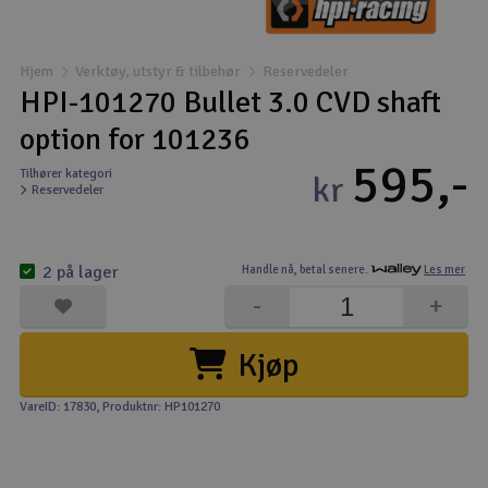
Båter
Hjem
Verktøy, utstyr & tilbehør
Reservedeler
Droner
HPI-101270 Bullet 3.0 CVD shaft
option for 101236
Droner for FPV
595,-
Tilhører kategori
kr
Reservedeler
Fly
Helikopter
2 på lager
Handle nå,
betal senere.
Les mer
V
-
+
Kamerautstyr
Kjøp
Modellbygging, LEGO & byggesett
VareID: 17830
, Produktnr: HP101270
Modelljernbane
Motor & tilbehør