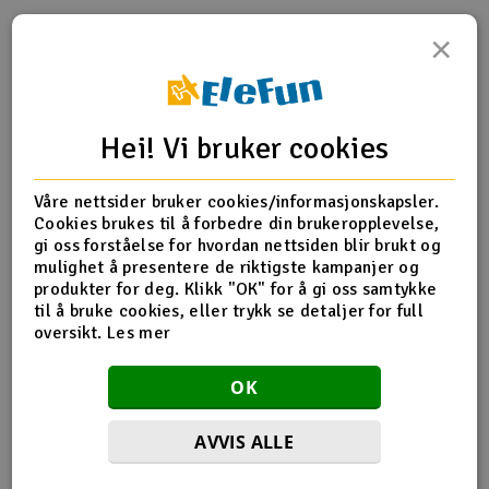
×
Outlet
Produktinfo
Tips en venn
Anmeldelser
Radioutstyr
Hei! Vi bruker cookies
Raketter
Produktinformasjon
Våre nettsider bruker cookies/informasjonskapsler.
Smarthjem, lek & hobby
HPI-101270 Bullet 3.0 CVD shaft set
Cookies brukes til å forbedre din brukeropplevelse,
gi oss forståelse for hvordan nettsiden blir brukt og
Solenergi
mulighet å presentere de riktigste kampanjer og
H
produkter for deg. Klikk "OK" for å gi oss samtykke
Flere detaljer
til å bruke cookies, eller trykk se detaljer for full
Sparkesykler & elkjøretøy
Du
oversikt.
Les mer
Produktet er
Reservedeler HPI
Vi
forbundet med
Verktøy, utstyr & tilbehør
OK
Del av PartFinder
HPI Bullet MT 3.0 RTR WP 2.4G
HPI Bullet ST 3.0 RTR WP 2.4G
Gavekort
AVVIS ALLE