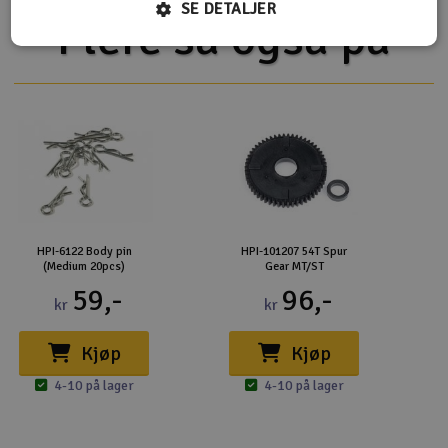
SE DETALJER
Flere så også på
HPI-6122 Body pin
HPI-101207 54T Spur
(Medium 20pcs)
Gear MT/ST
59,-
96,-
kr
kr
Kjøp
Kjøp
4-10 på lager
4-10 på lager