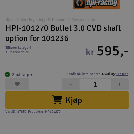
Båter
Hjem
Verktøy, utstyr & tilbehør
Reservedeler
Droner
HPI-101270 Bullet 3.0 CVD shaft
option for 101236
Droner for FPV
595,-
Tilhører kategori
kr
Reservedeler
Fly
Helikopter
2 på lager
Handle nå,
betal senere.
Les mer
V
-
+
Kamerautstyr
Kjøp
Modellbygging, LEGO & byggesett
VareID: 17830
, Produktnr: HP101270
Modelljernbane
Motor & tilbehør