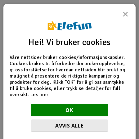
×
Outlet
Produktinfo
Tips en venn
Anmeldelser
Radioutstyr
Hei! Vi bruker cookies
Raketter
Produktinformasjon
Våre nettsider bruker cookies/informasjonskapsler.
Smarthjem, lek & hobby
HPI-101270 Bullet 3.0 CVD shaft set
Cookies brukes til å forbedre din brukeropplevelse,
gi oss forståelse for hvordan nettsiden blir brukt og
Solenergi
mulighet å presentere de riktigste kampanjer og
H
produkter for deg. Klikk "OK" for å gi oss samtykke
Flere detaljer
til å bruke cookies, eller trykk se detaljer for full
Sparkesykler & elkjøretøy
Du
oversikt.
Les mer
Produktet er
Reservedeler HPI
Vi
forbundet med
Verktøy, utstyr & tilbehør
OK
Del av PartFinder
HPI Bullet MT 3.0 RTR WP 2.4G
HPI Bullet ST 3.0 RTR WP 2.4G
Gavekort
AVVIS ALLE