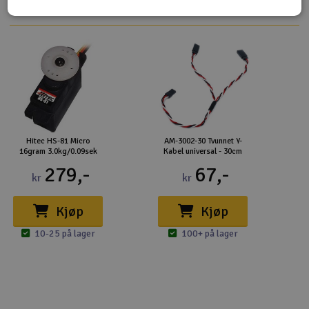
Hitec HS-81 Micro
AM-3002-30 Tvunnet Y-
16gram 3.0kg/0.09sek
Kabel universal - 30cm
279,-
67,-
kr
kr
Kjøp
Kjøp
10-25 på lager
100+ på lager