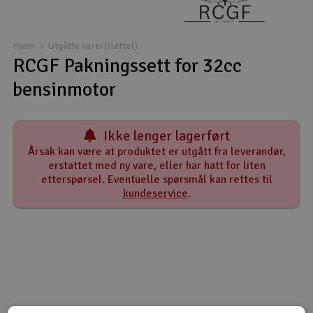
Båter
Hjem
Utgåtte varer(slettet)
Droner
RCGF Pakningssett for 32cc
bensinmotor
Droner for FPV
Fly
Ikke lenger lagerført
Årsak kan være at produktet er utgått fra leverandør,
Helikopter
erstattet med ny vare, eller har hatt for liten
etterspørsel. Eventuelle spørsmål kan rettes til
V
kundeservice
.
Kamerautstyr
Modellbygging, LEGO & byggesett
Modelljernbane
Motor & tilbehør