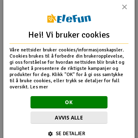
×
Outlet
Produktinfo
Tips en venn
Anmeldelser
Radioutstyr
Hei! Vi bruker cookies
Raketter
Produktinformasjon
Våre nettsider bruker cookies/informasjonskapsler.
Cookies brukes til å forbedre din brukeropplevelse,
Smarthjem, lek & hobby
RCGF Pakningssett for 32cc bensinmotor
gi oss forståelse for hvordan nettsiden blir brukt og
mulighet å presentere de riktigste kampanjer og
Solenergi
produkter for deg. Klikk "OK" for å gi oss samtykke
H
til å bruke cookies, eller trykk se detaljer for full
Flere detaljer
oversikt.
Les mer
Sparkesykler & elkjøretøy
Du
Produktet er
RCGF 32CC Bensinmotor med CM6
Vi
OK
forbundet med
plugg
Verktøy, utstyr & tilbehør
AVVIS ALLE
Gavekort
Flere så også på
SE DETALJER