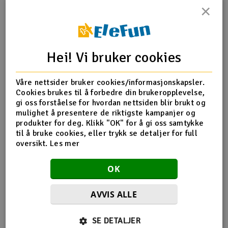
×
Outlet
Produktinfo
Tips en venn
Anmeldelser
Radioutstyr
Hei! Vi bruker cookies
Raketter
Produktinformasjon
Våre nettsider bruker cookies/informasjonskapsler.
Cookies brukes til å forbedre din brukeropplevelse,
Smarthjem, lek & hobby
JP-4499402 Painted wing for e-RC Micro Spitfire
gi oss forståelse for hvordan nettsiden blir brukt og
mulighet å presentere de riktigste kampanjer og
Solenergi
produkter for deg. Klikk "OK" for å gi oss samtykke
H
til å bruke cookies, eller trykk se detaljer for full
Flere detaljer
oversikt.
Les mer
Sparkesykler & elkjøretøy
Du
Produktet er
e-RC Micro Spitfire - 2.4Ghz RTF
Vi
OK
forbundet med
Verktøy, utstyr & tilbehør
AVVIS ALLE
Gavekort
Flere så også på
SE DETALJER