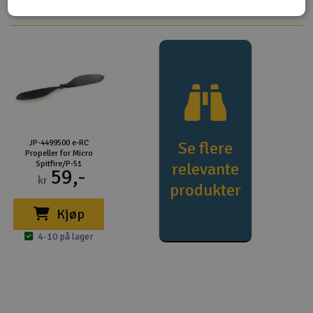
JP-4499500 e-RC
Se flere
Propeller for Micro
Spitfire/P-51
relevante
59,-
kr
produkter
Kjøp
4-10 på lager