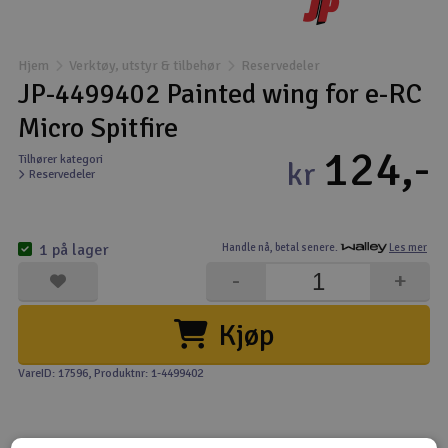
Båter
Hjem
Verktøy, utstyr & tilbehør
Reservedeler
Droner
JP-4499402 Painted wing for e-RC
Micro Spitfire
Droner for FPV
124,-
Tilhører kategori
kr
Reservedeler
Fly
Helikopter
1 på lager
Handle nå,
betal senere.
Les mer
V
-
+
Kamerautstyr
Kjøp
Modellbygging, LEGO & byggesett
VareID: 17596
, Produktnr: 1-4499402
Modelljernbane
Motor & tilbehør