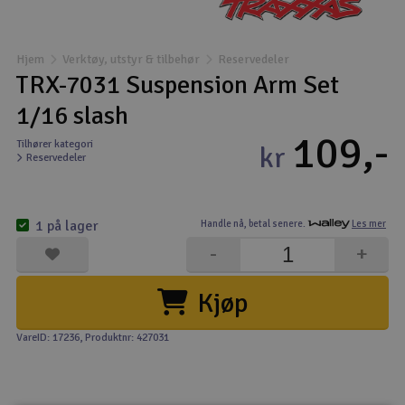
Båter
Hjem
Verktøy, utstyr & tilbehør
Reservedeler
Droner
TRX-7031 Suspension Arm Set
1/16 slash
Droner for FPV
109,-
Tilhører kategori
kr
Reservedeler
Fly
Helikopter
1 på lager
Handle nå,
betal senere.
Les mer
V
-
+
Kamerautstyr
Kjøp
Modellbygging, LEGO & byggesett
VareID: 17236
, Produktnr: 427031
Modelljernbane
Motor & tilbehør