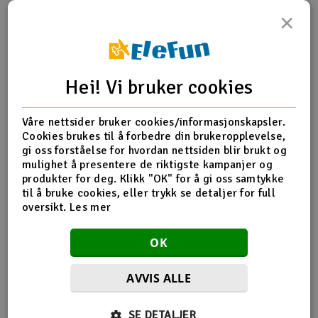
×
Outlet
Produktinfo
Tips en venn
Anmeldelser
Radioutstyr
Hei! Vi bruker cookies
Raketter
Produktinformasjon
Våre nettsider bruker cookies/informasjonskapsler.
Smarthjem, lek & hobby
Cookies brukes til å forbedre din brukeropplevelse,
Suspension arm set, front (includes upper right & left and
gi oss forståelse for hvordan nettsiden blir brukt og
lower right & left arms) (1/16 Slash)
mulighet å presentere de riktigste kampanjer og
Solenergi
H
produkter for deg. Klikk "OK" for å gi oss samtykke
til å bruke cookies, eller trykk se detaljer for full
Sparkesykler & elkjøretøy
oversikt.
Les mer
Du
Flere detaljer
Vi
Produktet er
Reservedeler Traxxas
Verktøy, utstyr & tilbehør
OK
forbundet med
Gavekort
AVVIS ALLE
SE DETALJER