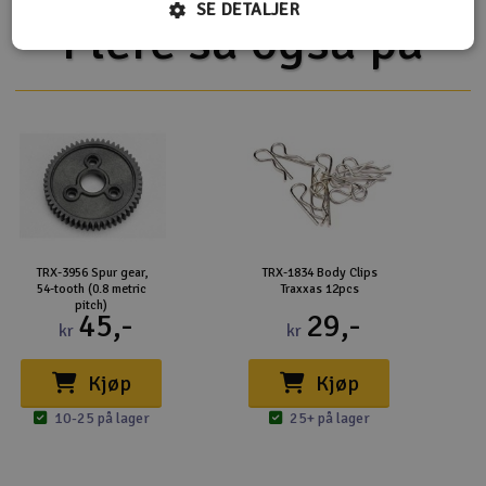
SE DETALJER
Flere så også på
TRX-3956 Spur gear,
TRX-1834 Body Clips
54-tooth (0.8 metric
Traxxas 12pcs
pitch)
45,-
29,-
kr
kr
Kjøp
Kjøp
10-25 på lager
25+ på lager