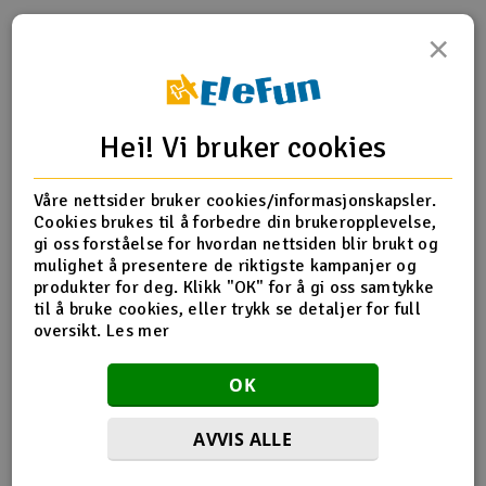
×
Outlet
Produktinfo
Tips en venn
Anmeldelser
Radioutstyr
Hei! Vi bruker cookies
Raketter
Produktinformasjon
Våre nettsider bruker cookies/informasjonskapsler.
Smarthjem, lek & hobby
(0.8 metric pitch, compatible with 32-pitch)
Cookies brukes til å forbedre din brukeropplevelse,
gi oss forståelse for hvordan nettsiden blir brukt og
Solenergi
mulighet å presentere de riktigste kampanjer og
H
produkter for deg. Klikk "OK" for å gi oss samtykke
Flere detaljer
til å bruke cookies, eller trykk se detaljer for full
Sparkesykler & elkjøretøy
Du
oversikt.
Les mer
Produktet er
Reservedeler Traxxas
Vi
forbundet med
TRX-3956 Spur gear, 54-tooth (0.8
Verktøy, utstyr & tilbehør
metric pitch)
OK
Del av PartFinder
Traxxas Slash 4x4 BL-2S RTR TQ
Green
Traxxas Slash 4x4 BL-2S RTR TQ Red
Gavekort
AVVIS ALLE