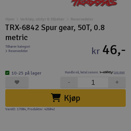
Båter
Hjem
Verktøy, utstyr & tilbehør
Reservedeler
Droner
TRX-6842 Spur gear, 50T, 0.8
metric
Droner for FPV
46,-
Tilhører kategori
kr
Reservedeler
Fly
Helikopter
10-25 på lager
Handle nå,
betal senere.
Les mer
V
-
+
Kamerautstyr
Kjøp
Modellbygging, LEGO & byggesett
VareID: 17084
, Produktnr: 426842
Modelljernbane
Motor & tilbehør