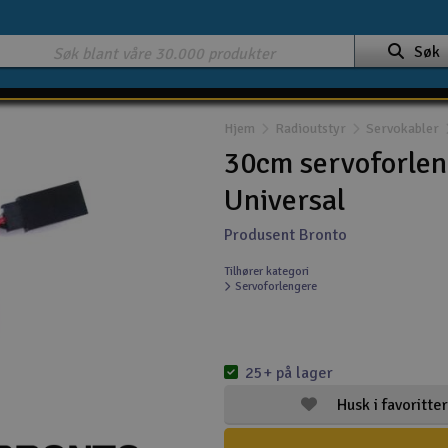
Søk
Hjem
Radioutstyr
Servokabler
30cm servoforlen
Universal
Produsent Bronto
Tilhører kategori
Servoforlengere
25+ på lager
Husk i favoritter