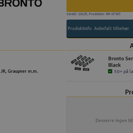
VareID: 16125
, Produktnr: BR-SF30T
Produktinfo
Anbefalt tilbehør
A
Bronto Ser
Black
, JR, Graupner m.m.
50+ på l
Pr
Desverre ingen ti