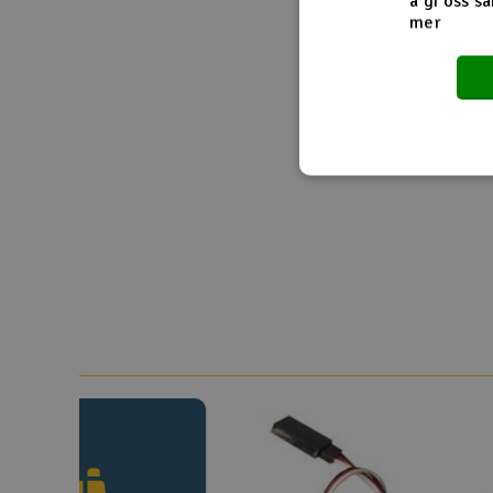
å gi oss sa
mer