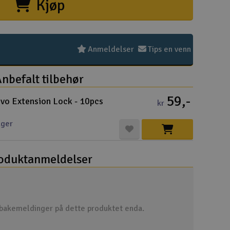
Kjøp
Hurtiglink
Pakke
Kjøpsv
Distri
Frakt 
Perso
Intern
Garant
Infoka
Logo 
Angref
Betali
Konku
Om Ele
Anmeldelser
Tips en venn
nbefalt tilbehør
59,-
vo Extension Lock - 10pcs
kr
Velko
ager
Log
oduktanmeldelser
Din
Din
lbakemeldinger på dette produktet enda.
Mva