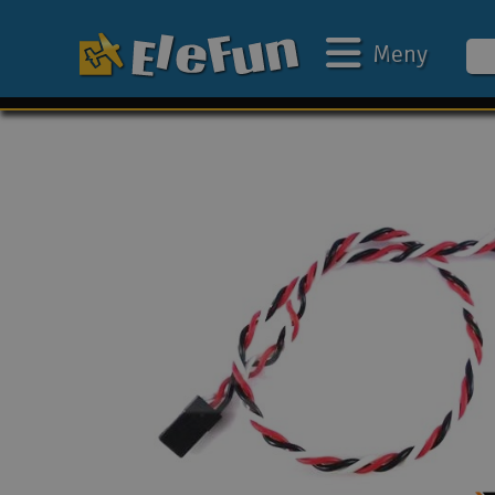
Meny
Ukens tilbud
Outlet
Mine favoritter
Gavekort
3D-print
Batteri & ladere
Bilbane
Biler
Båter