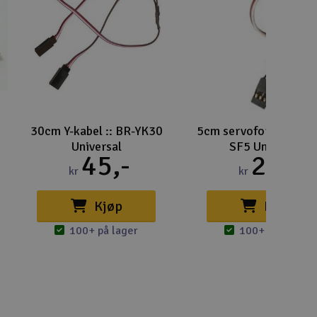
30cm Y-kabel :: BR-YK30
5cm servoforlenger ::
Universal
SF5 Universal
45,-
24,-
kr
kr
Kjøp
Kjøp
100+ på lager
100+ på lager