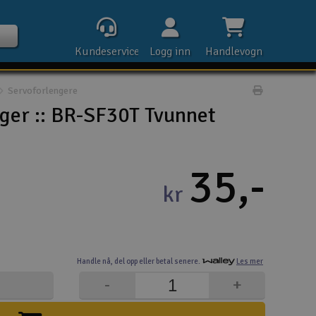
Kundeservice
Logg inn
Handlevogn
Servoforlengere
Print prod
ger :: BR-SF30T Tvunnet
Kontak
35,-
kr
Åpn
Rek
Handle nå,
del opp eller
betal senere.
Les mer
E-p
-
+
Tel