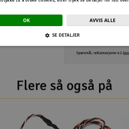
mtykke til å bruke cookies, eller trykk se detaljer for full ove
OK
AVVIS ALLE
Retningslinjer
Produktanmeldelser er ment for 
SE DETALJER
produktet.
Urelevant, uriktig eller støtende i
Spørsmål, reklamasjoner e.l:
kon
Flere så også på