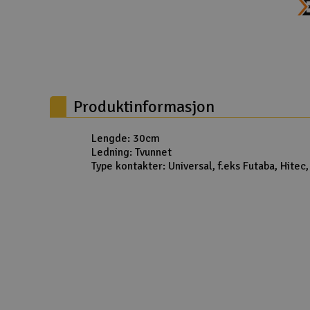
Droner
Droner for FPV
Fly
Produktinformasjon
Helikopter
Kamerautstyr
Lengde: 30cm
Ledning: Tvunnet
Modellbygging, LEGO & byggesett
Type kontakter: Universal, f.eks Futaba, Hitec
Modelljernbane
Motor & tilbehør
Outlet
Radioutstyr
Raketter