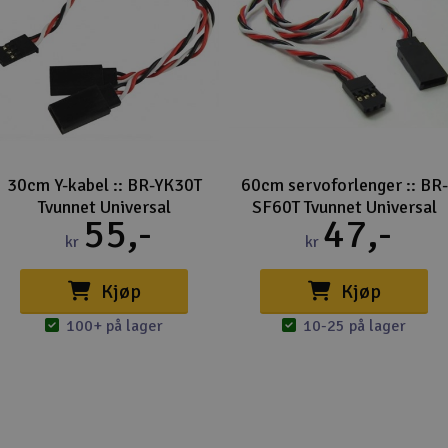
30cm Y-kabel :: BR-YK30T
60cm servoforlenger :: BR-
Tvunnet Universal
SF60T Tvunnet Universal
55,-
47,-
kr
kr
Kjøp
Kjøp
100+ på lager
10-25 på lager