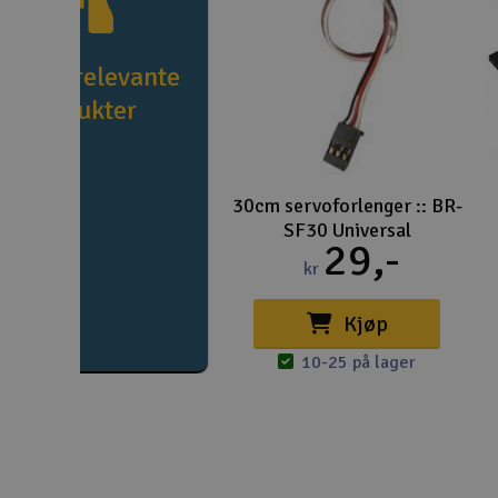
e flere relevante
produkter
30cm servoforlenger :: BR-
SF30 Universal
29,-
kr
Kjøp
10-25 på lager