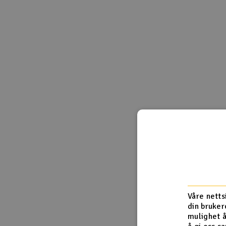
Smarthjem, lek & hobby
Solenergi
Sparkesykler & elkjøretøy
Verktøy, utstyr & tilbehør
Gavekort
Våre netts
din bruker
mulighet å