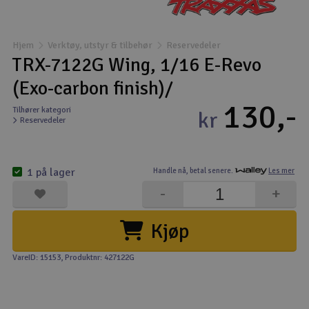
Båter
Hjem
Verktøy, utstyr & tilbehør
Reservedeler
Droner
TRX-7122G Wing, 1/16 E-Revo
(Exo-carbon finish)/
Droner for FPV
130,-
Tilhører kategori
kr
Reservedeler
Fly
Helikopter
1 på lager
Handle nå,
betal senere.
Les mer
V
-
+
Kamerautstyr
Kjøp
Modellbygging, LEGO & byggesett
VareID: 15153
, Produktnr: 427122G
Modelljernbane
Motor & tilbehør