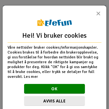
Outlet
×
Produktinfo
Tips en venn
Anmeldelser
Radioutstyr
Raketter
Hei! Vi bruker cookies
Produktinformasjon
Smarthjem, lek & hobby
Våre nettsider bruker cookies/informasjonskapsler.
Wing, 1/16 E-Revo (Exo-carbon finish)/ decal sheet
Cookies brukes til å forbedre din brukeropplevelse,
gi oss forståelse for hvordan nettsiden blir brukt og
Solenergi
H
mulighet å presentere de riktigste kampanjer og
produkter for deg. Klikk "OK" for å gi oss samtykke
Flere detaljer
Sparkesykler & elkjøretøy
Du
til å bruke cookies, eller trykk se detaljer for full
Produktet er
Reservedeler Traxxas
Vi
oversikt.
Les mer
forbundet med
Verktøy, utstyr & tilbehør
Del av PartFinder
Traxxas E-Revo 1/16 4WD Brushed
OK
RTR - Green
Traxxas E-Revo 1/16 4WD Brushed
Gavekort
RTR - Orange
Traxxas E-Revo 1/16 4WD Brushed
AVVIS ALLE
RTR TQ - Blue