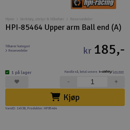
Båter
Hjem
Verktøy, utstyr & tilbehør
Reservedeler
Droner
HPI-85464 Upper arm Ball end (A)
Droner for FPV
185,-
Tilhører kategori
kr
Reservedeler
Fly
Helikopter
1 på lager
Handle nå,
betal senere.
Les mer
V
-
+
Kamerautstyr
Kjøp
Modellbygging, LEGO & byggesett
VareID: 14538
, Produktnr: HP85464
Modelljernbane
Motor & tilbehør