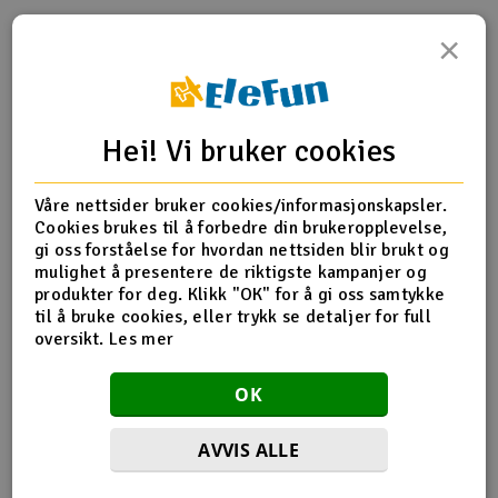
×
Outlet
Produktinfo
Tips en venn
Anmeldelser
Radioutstyr
Hei! Vi bruker cookies
Raketter
Produktinformasjon
Våre nettsider bruker cookies/informasjonskapsler.
Smarthjem, lek & hobby
HPI-85464 Upper arm Ball end (A)
Cookies brukes til å forbedre din brukeropplevelse,
gi oss forståelse for hvordan nettsiden blir brukt og
Solenergi
mulighet å presentere de riktigste kampanjer og
H
produkter for deg. Klikk "OK" for å gi oss samtykke
Flere detaljer
til å bruke cookies, eller trykk se detaljer for full
Sparkesykler & elkjøretøy
Du
oversikt.
Les mer
Produktet er
Reservedeler HPI
Vi
forbundet med
Verktøy, utstyr & tilbehør
OK
Del av PartFinder
HPI Baja 5B Flux SBK 2WD Kit
HPI Baja 5B Gas SBK 2WD KIT
Gavekort
AVVIS ALLE