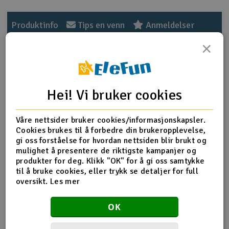
Outlet
Produktinfo
Tips en venn
Anmeldelser
×
Radioutstyr
Raketter
Produktinformasjon
Hei! Vi bruker cookies
Smarthjem, lek & hobby
HPI-101052 Brake Pads
Våre nettsider bruker cookies/informasjonskapsler.
Solenergi
H
Cookies brukes til å forbedre din brukeropplevelse,
gi oss forståelse for hvordan nettsiden blir brukt og
Flere detaljer
Sparkesykler & elkjøretøy
Du
mulighet å presentere de riktigste kampanjer og
Produktet er
Reservedeler HPI
Vi
produkter for deg. Klikk "OK" for å gi oss samtykke
forbundet med
til å bruke cookies, eller trykk se detaljer for full
Verktøy, utstyr & tilbehør
oversikt.
Les mer
Del av PartFinder
HPI Bullet MT 3.0 RTR WP 2.4G
HPI Bullet ST 3.0 RTR WP 2.4G
Gavekort
HPI Trophy 3.5 RTR Buggy 2,4ghz WP
OK
HPI Vorza Buggy Nitro RTR
HPI Vorza Truggy Nitro RTR