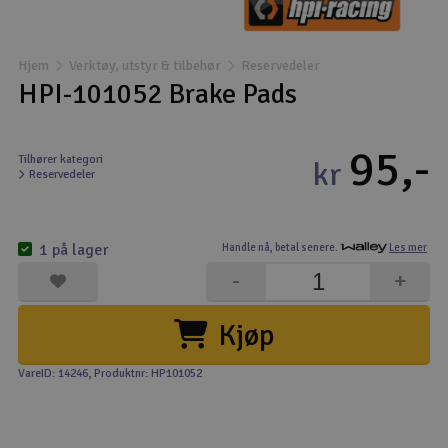
Båter
Hjem
Verktøy, utstyr & tilbehør
Reservedeler
Droner
HPI-101052 Brake Pads
Droner for FPV
95,-
Tilhører kategori
kr
Reservedeler
Fly
Helikopter
1 på lager
Handle nå,
betal senere.
Les mer
V
-
+
Kamerautstyr
Kjøp
Modellbygging, LEGO & byggesett
VareID: 14246
, Produktnr: HP101052
Modelljernbane
Motor & tilbehør