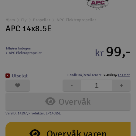
Båter
Hjem
Fly
Propeller
APC Elektropropeller
Droner
APC 14x8.5E
Droner for FPV
99,-
Tilhører kategori
kr
APC Elektropropeller
Fly
Helikopter
Utsolgt
Handle nå,
betal senere.
Les mer
V
-
+
Kamerautstyr
Overvåk
Modellbygging, LEGO & byggesett
VareID: 14197
, Produktnr: LP14085E
Modelljernbane
Overvåk varen
Motor & tilbehør