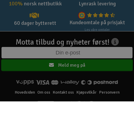
100%
norsk nettbutikk
Lynrask levering
Kundeomtale på prisjakt
60 dager bytterett
Les våre omtaler
Motta tilbud og nyheter først!
Meld meg på
Hovedsiden
Om oss
Kontakt oss
Kjøpsvilkår
Personvern
Elefun AS © 2003 - 2026