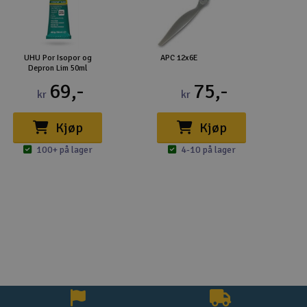
UHU Por Isopor og
APC 12x6E
Depron Lim 50ml
69,-
75,-
kr
kr
Kjøp
Kjøp
100+ på lager
4-10 på lager