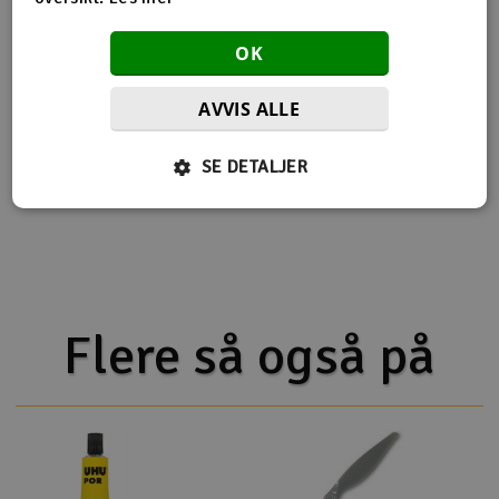
Produktinfo
Tips en venn
Anmeldelser
OK
AVVIS ALLE
Produktinformasjon
SE DETALJER
APC 14x8.5E
Flere så også på