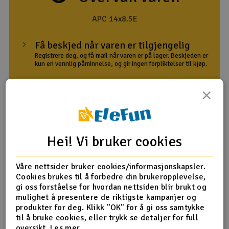
Outlet
APC 14x8.5E
Radioutstyr
Få beskjed når varen er tilgjengelig
Registrere deg, og få mail når varen er på lager. Beskjeden er
kun en vennlig påminnelse, og gir ingen forpliktelser til kjøp.
Raketter
×
Din e-postadresse
Smarthjem, lek & hobby
Solenergi
Med melding
H
Hei! Vi bruker cookies
Sparkesykler & elkjøretøy
Gi meg beskjed
Du
Vi
Våre nettsider bruker cookies/informasjonskapsler.
Verktøy, utstyr & tilbehør
Cookies brukes til å forbedre din brukeropplevelse,
gi oss forståelse for hvordan nettsiden blir brukt og
mulighet å presentere de riktigste kampanjer og
Gavekort
produkter for deg. Klikk "OK" for å gi oss samtykke
til å bruke cookies, eller trykk se detaljer for full
oversikt.
Les mer