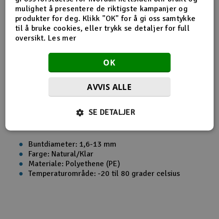
mulighet å presentere de riktigste kampanjer og
Produktinfo
Tips en venn
Anmeldelser
produkter for deg. Klikk "OK" for å gi oss samtykke
til å bruke cookies, eller trykk se detaljer for full
oversikt.
Les mer
Produktinformasjon
OK
Kabelband Spiral 1.6-13mm Natural 1m
AVVIS ALLE
Spiralformet kabelbånd for rask og enkel bunting av kabler.
SE DETALJER
God mekanisk kvalitet og bra holdbarhet mot ulike
løsemidler.
Buntdiameter: 1,6-13 mm
Farge: Natural/Klar
Materiale: Polyethene (PE)
Temperaturområde: -20 til 80 grader celsius