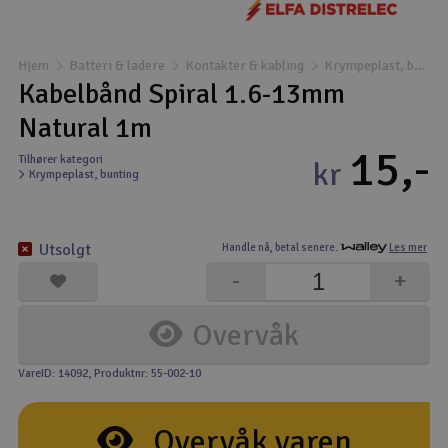
Båter
Hjem
Batteri & ladere
Kontakter & kabling
Krympeplast, bunting
Droner
Kabelbånd Spiral 1.6-13mm
Natural 1m
Droner for FPV
15,-
Tilhører kategori
kr
Krympeplast, bunting
Fly
Helikopter
Utsolgt
Handle nå,
betal senere.
Les mer
V
-
+
Kamerautstyr
Overvåk
Modellbygging, LEGO & byggesett
VareID: 14092
, Produktnr: 55-002-10
Modelljernbane
Overvåk varen
Motor & tilbehør