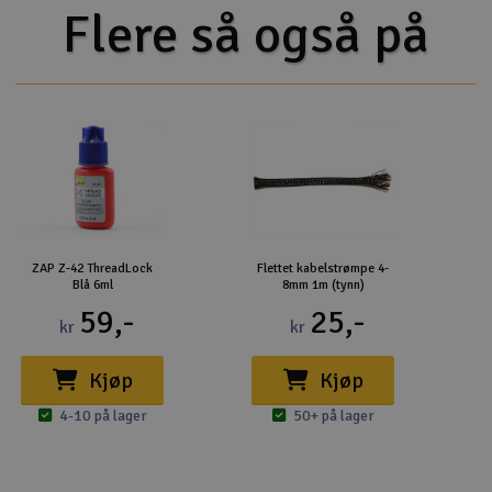
Flere så også på
ZAP Z-42 ThreadLock
Flettet kabelstrømpe 4-
Blå 6ml
8mm 1m (tynn)
59,-
25,-
kr
kr
Kjøp
Kjøp
4-10 på lager
50+ på lager