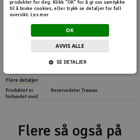
produkter for deg. Klikk "OK" for å gi oss samtykke
Produktinfo
til å bruke cookies, eller trykk se detaljer for full
Tips en venn
Anmeldelser
oversikt.
Les mer
OK
Produktinformasjon
AVVIS ALLE
TRX-3727A Battery hold-down plate (grey) / metal
SE DETALJER
Flere detaljer
Produktet er
Reservedeler Traxxas
forbundet med
Flere så også på