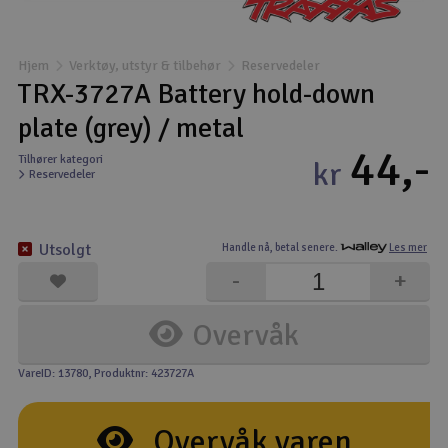
Båter
Hjem
Verktøy, utstyr & tilbehør
Reservedeler
Droner
TRX-3727A Battery hold-down
plate (grey) / metal
Droner for FPV
44,-
Tilhører kategori
kr
Reservedeler
Fly
Helikopter
Utsolgt
Handle nå,
betal senere.
Les mer
V
-
+
Kamerautstyr
Overvåk
Modellbygging, LEGO & byggesett
VareID: 13780
, Produktnr: 423727A
Modelljernbane
Overvåk varen
Motor & tilbehør