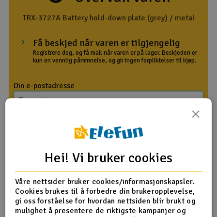
Outlet
TRX-3727A Battery hold-down plate (grey) / metal
Radioutstyr
Få beskjed når varen er tilgjengelig
Registrere deg, og få mail når varen er på lager. Beskjeden er
kun en vennlig påminnelse, og gir ingen forpliktelser til kjøp.
Raketter
Din e-postadresse
Smarthjem, lek & hobby
×
Solenergi
Med melding
H
Sparkesykler & elkjøretøy
Gi meg beskjed
Du
Vi
Hei! Vi bruker cookies
Verktøy, utstyr & tilbehør
Våre nettsider bruker cookies/informasjonskapsler.
Gavekort
Cookies brukes til å forbedre din brukeropplevelse,
gi oss forståelse for hvordan nettsiden blir brukt og
mulighet å presentere de riktigste kampanjer og