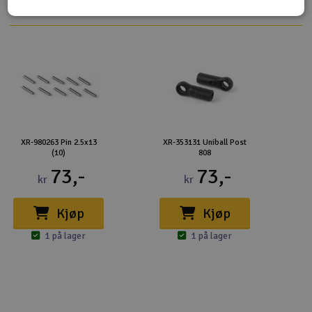
XR-980263 Pin 2.5x13
XR-353131 Uniball Post
(10)
808
73,-
73,-
kr
kr
Kjøp
Kjøp
1 på lager
1 på lager