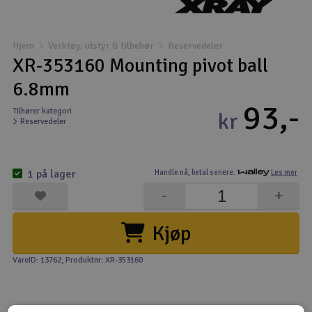
Båter
Hjem
Verktøy, utstyr & tilbehør
Reservedeler
Droner
XR-353160 Mounting pivot ball
6.8mm
Droner for FPV
93,-
Tilhører kategori
kr
Reservedeler
Fly
Helikopter
1 på lager
Handle nå,
betal senere.
Les mer
V
-
+
Kamerautstyr
Kjøp
Modellbygging, LEGO & byggesett
VareID: 13762
, Produktnr: XR-353160
Modelljernbane
Motor & tilbehør