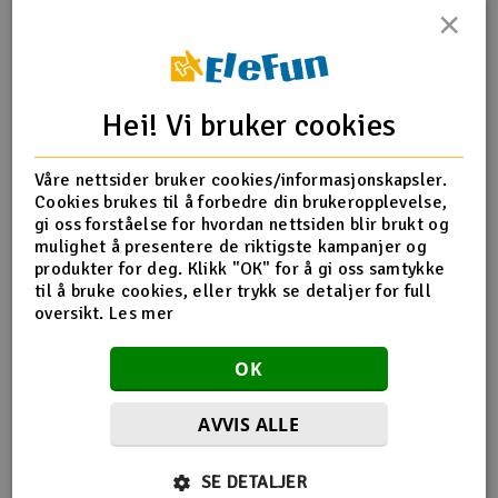
×
Outlet
Produktinfo
Tips en venn
Anmeldelser
Radioutstyr
Hei! Vi bruker cookies
Raketter
Produktinformasjon
Våre nettsider bruker cookies/informasjonskapsler.
Cookies brukes til å forbedre din brukeropplevelse,
Smarthjem, lek & hobby
353160 Mounting pivot ball with shoulder 6.8mm di
gi oss forståelse for hvordan nettsiden blir brukt og
mulighet å presentere de riktigste kampanjer og
Solenergi
produkter for deg. Klikk "OK" for å gi oss samtykke
H
til å bruke cookies, eller trykk se detaljer for full
Flere detaljer
oversikt.
Les mer
Sparkesykler & elkjøretøy
Du
Produktet er
Reservedeler XRay
Vi
OK
forbundet med
Verktøy, utstyr & tilbehør
AVVIS ALLE
Gavekort
Flere så også på
SE DETALJER