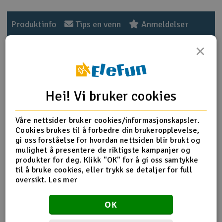
Outlet
Produktinfo
Tips en venn
Anmeldelser
Radioutstyr
×
Raketter
Produktinformasjon
Smarthjem, lek & hobby
Hei! Vi bruker cookies
BJ Røykpatron AX-60 - 5stk Svart. Røykpatronen kan
antennes med lighter, men det anbefales å bruke lunte
Solenergi
eller elektroniske tennere. Disse patronene gir kraftig røyk
Våre nettsider bruker cookies/informasjonskapsler.
H
i opptil 4 minutter.
Cookies brukes til å forbedre din brukeropplevelse,
gi oss forståelse for hvordan nettsiden blir brukt og
Sparkesykler & elkjøretøy
Du
Røyktid: ca. 4 minutter
mulighet å presentere de riktigste kampanjer og
Vi
Røykmengde: ca. 55m^3
produkter for deg. Klikk "OK" for å gi oss samtykke
Verktøy, utstyr & tilbehør
Patronvekt: 60g
til å bruke cookies, eller trykk se detaljer for full
oversikt.
Les mer
Gavekort
OK
OBS! 18års grense