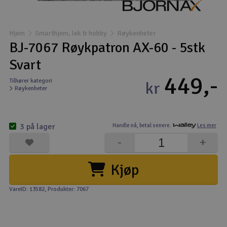
Båter
Hjem
Smarthjem, lek & hobby
Røykenheter
Droner
BJ-7067 Røykpatron AX-60 - 5stk
Svart
Droner for FPV
449,-
Tilhører kategori
kr
Røykenheter
Fly
Helikopter
3 på lager
Handle nå,
betal senere.
Les mer
V
-
+
Kamerautstyr
Kjøp
Modellbygging, LEGO & byggesett
VareID: 13582
, Produktnr: 7067
Modelljernbane
Motor & tilbehør