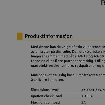
Droner
Droner for FPV
Fly
Produktinformasjon
Helikopter
Kamerautstyr
Med denne kan du velge når du vil antenne r
av en bryter på din radio. Den elektroniske s
Modellbygging, LEGO & byggesett
fungerer sammen med både AX-18 og AX-60 r
tenne en eller flere patroner samtidig. I till
Modelljernbane
man elektroniske tennere, røykpatroner og et
Motor & tilbehør
Man behøver en ledig kanal i mottakeren som 
å aktivere tenneren.
Outlet
Dimensions lxwxh
33,5x21,6x4,
Radioutstyr
Ignition check load
< 10uA
Raketter
Max. ignition load
5A