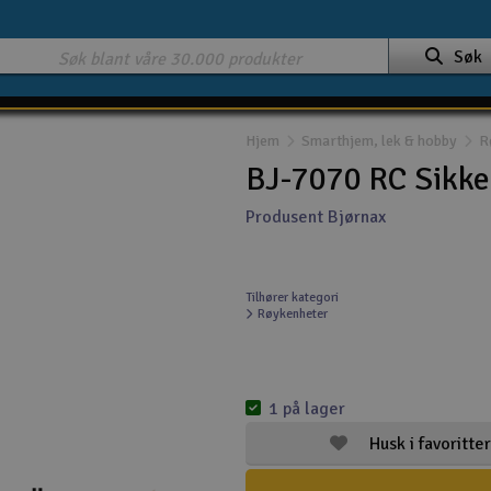
Søk
Hjem
Smarthjem, lek & hobby
R
BJ-7070 RC Sikke
Produsent Bjørnax
Tilhører kategori
Røykenheter
1 på lager
Husk i favoritter