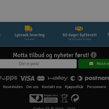
k
Lynrask levering
60 dager bytterett
Les mer
Gå til bytte & retur
Motta tilbud og nyheter først!
Meld m
Hovedsiden
Om oss
Kontakt oss
Kjøpsvilkår
Personvern
Elefun AS © 2003 - 2026