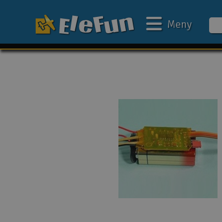
Meny
Ukens tilbud
Outlet
Mine favoritter
Gavekort
3D-print
Batteri & ladere
Bilbane
Biler
Båter