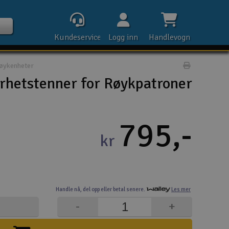
Kundeservice
Logg inn
Handlevogn
øykenheter
Print prod
rhetstenner for Røykpatroner
Kontak
795,-
kr
Åpn
Rek
Handle nå,
del opp eller
betal senere.
Les mer
E-p
-
+
Tel