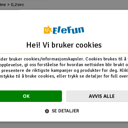
ime > 0,2sec
line)
Hei! Vi bruker cookies
ider bruker cookies/informasjonskapsler. Cookies brukes til å
opplevelse, gi oss forståelse for hvordan nettsiden blir brukt 
 presentere de riktigste kampanjer og produkter for deg. Klik
mtykke til å bruke cookies, eller trykk se detaljer for full ove
OK
AVVIS ALLE
Flere så også på
SE DETALJER