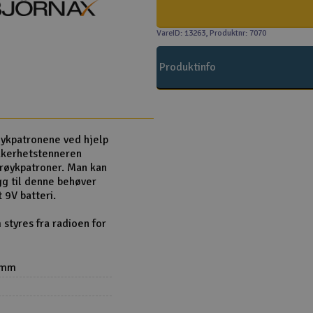
VareID: 13263
, Produktnr: 7070
Produktinfo
øykpatronene ved hjelp
ikkerhetstenneren
øykpatroner. Man kan
egg til denne behøver
 9V batteri.
styres fra radioen for
7mm