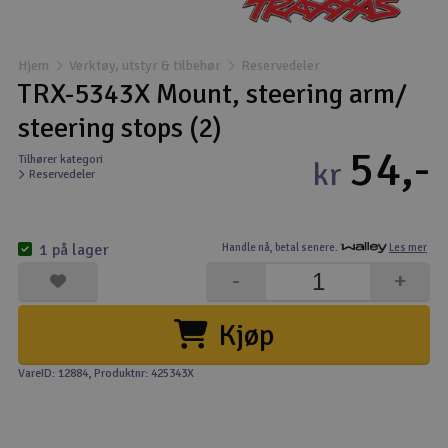
Båter
Hjem
Verktøy, utstyr & tilbehør
Reservedeler
Droner
TRX-5343X Mount, steering arm/
steering stops (2)
Droner for FPV
54,-
Tilhører kategori
kr
Reservedeler
Fly
Helikopter
1 på lager
Handle nå,
betal senere.
Les mer
V
-
+
Kamerautstyr
Kjøp
Modellbygging, LEGO & byggesett
VareID: 12884
, Produktnr: 425343X
Modelljernbane
Motor & tilbehør