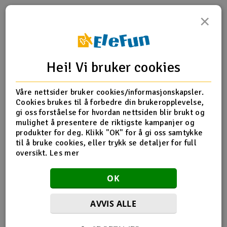
×
Outlet
Produktinfo
Tips en venn
Anmeldelser
Radioutstyr
Hei! Vi bruker cookies
Raketter
Produktinformasjon
Våre nettsider bruker cookies/informasjonskapsler.
Smarthjem, lek & hobby
Mount, steering arm/ steering stops (2) (lower hinge pin
Cookies brukes til å forbedre din brukeropplevelse,
retainer) (includes standard and maximum throw steering
gi oss forståelse for hvordan nettsiden blir brukt og
Solenergi
stops)
mulighet å presentere de riktigste kampanjer og
H
produkter for deg. Klikk "OK" for å gi oss samtykke
til å bruke cookies, eller trykk se detaljer for full
Sparkesykler & elkjøretøy
Du
oversikt.
Les mer
Vi
Flere detaljer
Verktøy, utstyr & tilbehør
OK
Produktet er
Reservedeler Traxxas
forbundet med
Gavekort
AVVIS ALLE