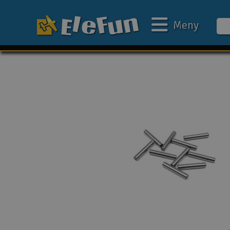
Meny
Ukens tilbud
Outlet
Mine favoritter
Gavekort
3D-print
Batteri & ladere
Bilbane
Biler
Båter