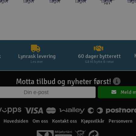
ager
lager
lager
lager
lager
lag
(2)
k
Lynrask levering
60 dager bytterett
Les mer
Gå til bytte & retur
Motta tilbud og nyheter først!
Meld m
Hovedsiden
Om oss
Kontakt oss
Kjøpsvilkår
Personvern