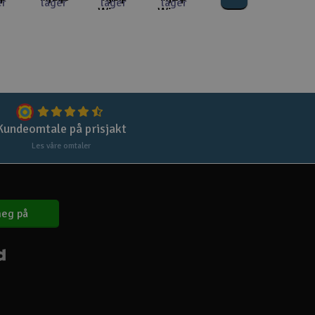
Lag
er
lager
lager
lager
Wings
Wing -
IMFAR
Medium
Skr
Tøm
Kundeomtale på prisjakt
Les våre omtaler
eg på