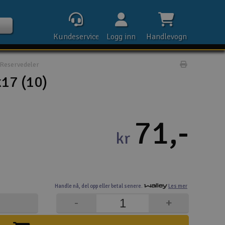
Kundeservice
Logg inn
Handlevogn
Reservedeler
Print prod
17 (10)
Kontak
71,-
kr
Åpn
Rek
Handle nå,
del opp eller
betal senere.
Les mer
E-p
-
+
Tel