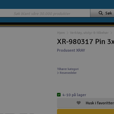
Søk
Hjem
Verktøy, utstyr & tilbehør
XR-980317 Pin 3x
Produsent XRAY
Tilhører kategori
Reservedeler
4-10 på lager
Husk i favoritter