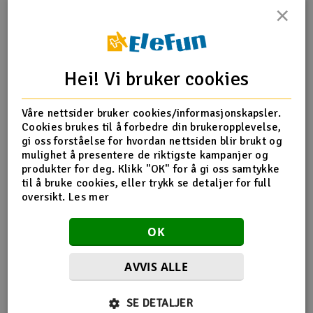
×
Outlet
Produktinfo
Tips en venn
Anmeldelser
Radioutstyr
Hei! Vi bruker cookies
Raketter
Produktinformasjon
Våre nettsider bruker cookies/informasjonskapsler.
Cookies brukes til å forbedre din brukeropplevelse,
Smarthjem, lek & hobby
MPX-224206 Undercarriage AcroMaster Gemini
gi oss forståelse for hvordan nettsiden blir brukt og
mulighet å presentere de riktigste kampanjer og
Solenergi
produkter for deg. Klikk "OK" for å gi oss samtykke
H
til å bruke cookies, eller trykk se detaljer for full
Flere detaljer
oversikt.
Les mer
Sparkesykler & elkjøretøy
Du
Produktet er
Multiplex AcroMaster kit
Vi
OK
forbundet med
Verktøy, utstyr & tilbehør
AVVIS ALLE
Gavekort
Flere så også på
SE DETALJER