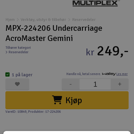
Båter
Hjem
Verktøy, utstyr & tilbehør
Reservedeler
Droner
MPX-224206 Undercarriage
AcroMaster Gemini
Droner for FPV
249,-
Tilhører kategori
kr
Reservedeler
Fly
Helikopter
1 på lager
Handle nå,
betal senere.
Les mer
V
-
+
Kamerautstyr
Kjøp
Modellbygging, LEGO & byggesett
VareID: 10849
, Produktnr: 17-224206
Modelljernbane
Motor & tilbehør