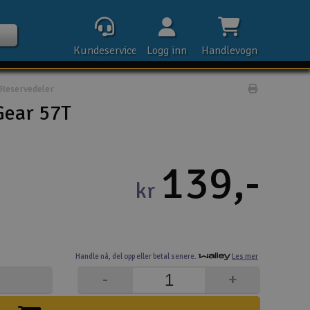
Kundeservice
Logg inn
Handlevogn
Reservedeler
Print prod
Gear 57T
Kontak
139,-
kr
Åpn
Rek
Handle nå,
del opp eller
betal senere.
Les mer
E-p
-
+
Tel