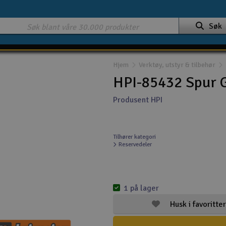
Søk
Hjem
Verktøy, utstyr & tilbehør
HPI-85432 Spur 
Produsent HPI
Tilhører kategori
Reservedeler
1 på lager
Husk i favoritter