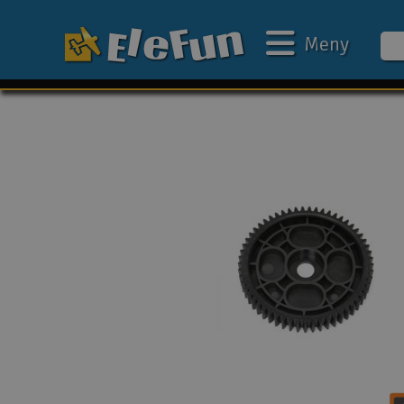
Meny
Ukens tilbud
Outlet
Mine favoritter
Gavekort
3D-print
Batteri & ladere
Bilbane
Biler
Båter