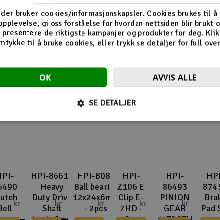
Flere så også på
ider bruker cookies/informasjonskapsler. Cookies brukes til å
opplevelse, gi oss forståelse for hvordan nettsiden blir brukt 
 presentere de riktigste kampanjer og produkter for deg. Klik
mtykke til å bruke cookies, eller trykk se detaljer for full ove
OK
AVVIS ALLE
SE DETALJER
HPI-
HPI-86610
HPI-B089
HPI-
HPI-
HPI
6490
Heavy
Ball bearing
Z106 E
86493
874
lutch
Duty Drive
12x24x6mm
Clip E-
PINION
Bra
kr
kr
kr
kr
kr
Bell
Shaft
- 2pcs
7HD -
GEAR
Pad 
15x120mm
20pcs
17TOOTH