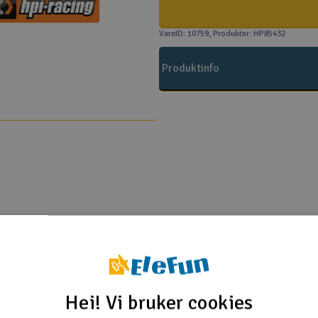
VareID: 10759
, Produktnr: HP85432
Produktinfo
HPI
lux SBK 2WD Kit
as SBK 2WD KIT
Hei! Vi bruker cookies