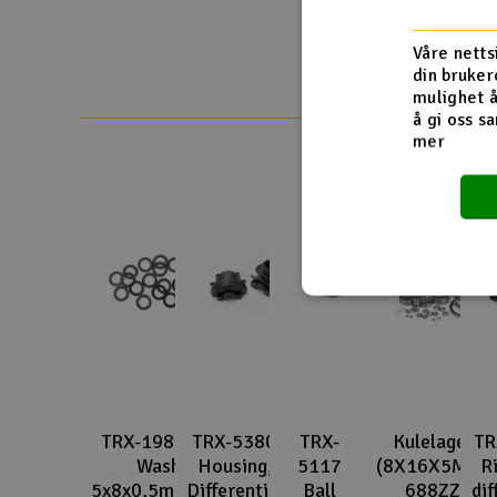
Smarthjem, lek & hobby
Våre netts
Solenergi
din bruker
mulighet å
Sparkesykler & elkjøretøy
å gi oss sa
mer
Verktøy, utstyr & tilbehør
Gavekort
TRX-1985 Teflon
TRX-5380
TRX-
Kulelager
TR
Washers
Housing,
5117
(8X16X5MM)
R
5x8x0,5mm(20pcs)
Differential
Ball
688ZZ
dif