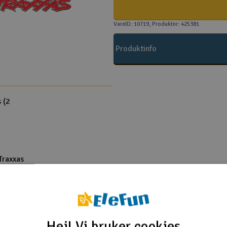
VareID: 10719
, Produktnr: 425381
Produktinfo
 (2
Traxxas
 Drift 2WD Mustang
 Drift 2WD Mustang
 4x4 BL-2S RTR TQ
 4x4 BL-2S RTR TQ Red
Hei! Vi bruker cookies