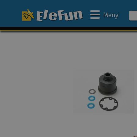
Meny
Ukens tilbud
Outlet
Mine favoritter
Gavekort
3D-print
Batteri & ladere
Bilbane
Biler
Båter