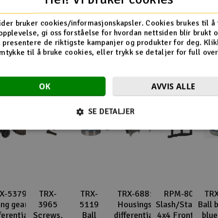
Flere så også på
ider bruker cookies/informasjonskapsler. Cookies brukes til å
opplevelse, gi oss forståelse for hvordan nettsiden blir brukt 
 presentere de riktigste kampanjer og produkter for deg. Klik
mtykke til å bruke cookies, eller trykk se detaljer for full ove
OK
AVVIS ALLE
SE DETALJER
X-5379X
TRX-
TRX-
TRX-6881
RPM-80702
TR
ing gear,
3965
5119
Housings,
Slash/Stampede
Ball 
ferential/
Screws,
Ball
differential,
4x4 Front/Rear
blue