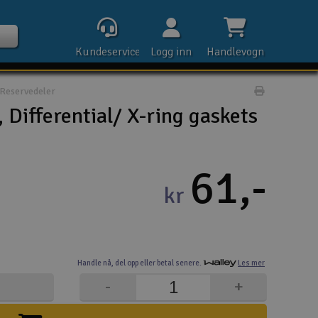
Kundeservice
Logg inn
Handlevogn
Reservedeler
Print prod
 Differential/ X-ring gaskets
Kontak
61,-
kr
Åpn
Rek
Handle nå,
del opp eller
betal senere.
Les mer
E-p
-
+
Tel