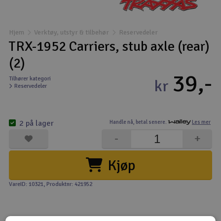
Båter
Hjem
Verktøy, utstyr & tilbehør
Reservedeler
Droner
TRX-1952 Carriers, stub axle (rear)
(2)
Droner for FPV
39,-
Tilhører kategori
kr
Reservedeler
Fly
Helikopter
2 på lager
Handle nå,
betal senere.
Les mer
V
-
+
Kamerautstyr
Kjøp
Modellbygging, LEGO & byggesett
VareID: 10321
, Produktnr: 421952
Modelljernbane
Motor & tilbehør