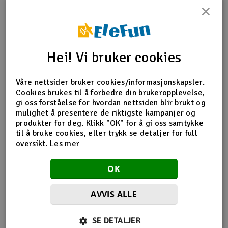
×
Outlet
Produktinfo
Deler
Tips en venn
Radioutstyr
Anmeldelser
Hei! Vi bruker cookies
Raketter
Produktinformasjon
Våre nettsider bruker cookies/informasjonskapsler.
Cookies brukes til å forbedre din brukeropplevelse,
Smarthjem, lek & hobby
1952 Carriers, stub axle (rear) (2)
gi oss forståelse for hvordan nettsiden blir brukt og
mulighet å presentere de riktigste kampanjer og
Solenergi
produkter for deg. Klikk "OK" for å gi oss samtykke
H
til å bruke cookies, eller trykk se detaljer for full
Flere detaljer
oversikt.
Les mer
Sparkesykler & elkjøretøy
Du
Produktet er
Reservedeler Traxxas
Vi
OK
forbundet med
Verktøy, utstyr & tilbehør
AVVIS ALLE
Gavekort
Flere så også på
SE DETALJER