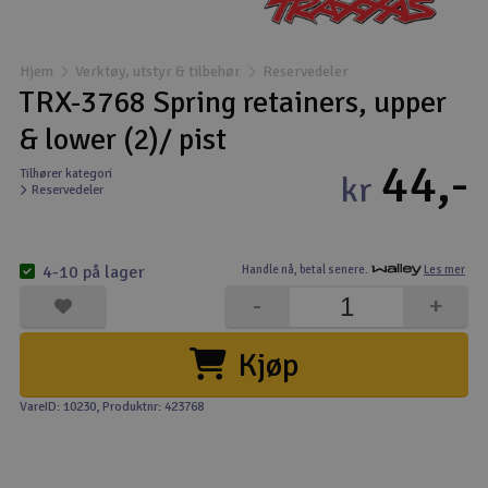
Båter
Hjem
Verktøy, utstyr & tilbehør
Reservedeler
Droner
TRX-3768 Spring retainers, upper
& lower (2)/ pist
Droner for FPV
44,-
Tilhører kategori
kr
Reservedeler
Fly
Helikopter
4-10 på lager
Handle nå,
betal senere.
Les mer
V
-
+
Kamerautstyr
Kjøp
Modellbygging, LEGO & byggesett
VareID: 10230
, Produktnr: 423768
Modelljernbane
Motor & tilbehør