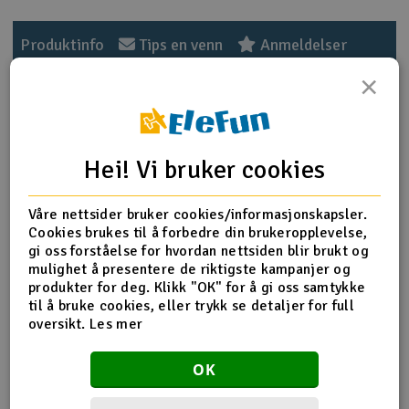
Outlet
Produktinfo
Tips en venn
Anmeldelser
×
Radioutstyr
Raketter
Produktinformasjon
Hei! Vi bruker cookies
Smarthjem, lek & hobby
3768: Spring retainers, upper & lower (2)/ piston head set
(2-hole (2)/ 3-hole (2))
Våre nettsider bruker cookies/informasjonskapsler.
Solenergi
H
Cookies brukes til å forbedre din brukeropplevelse,
gi oss forståelse for hvordan nettsiden blir brukt og
Sparkesykler & elkjøretøy
Du
mulighet å presentere de riktigste kampanjer og
Flere detaljer
Vi
produkter for deg. Klikk "OK" for å gi oss samtykke
Produktet er
Reservedeler Traxxas
til å bruke cookies, eller trykk se detaljer for full
Verktøy, utstyr & tilbehør
forbundet med
oversikt.
Les mer
Del av PartFinder
Traxxas Mini Maxx 4x4 BL-2S
Gavekort
Brushless RTR Black
Traxxas Mini Maxx 4x4 BL-2S
OK
Brushless RTR Blue
Traxxas Mini Maxx 4x4 BL-2S
Brushless RTR Green
Traxxas Mini Maxx 4x4 BL-2S